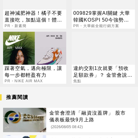
超神減肥神器！橘子不要
009829掌握AI關鍵 大華
直接吃，加點這個！體重
韓國KOSPI 50今強勢開
天天下降
PR・新素簡
募
PR・大華銀全能行銷方案
踩著空氣，邁向極限，讓
違約交割1次就要「預收
每一步都輕盈有力
足額款券」？ 金管會說話
PR・NIKE AIR MAX
了
焦點
推薦閱讀
金管會澄清「融資沒蓋牌」 股市
儀表板最快9月上路
(2026/08/05 08:42)