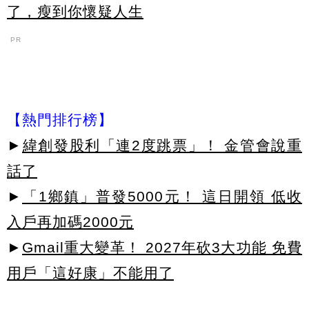
了，瘦到你懷疑人生
PR
【熱門排行榜】
►
緯創發股利「連2度跳票」！ 金管會說重
話了
►
「1鄉鎮」普發5000元！ 這日開領 低收
入戶再加碼2000元
►
Gmail重大變革！ 2027年砍3大功能 免費
用戶「這好康」不能用了