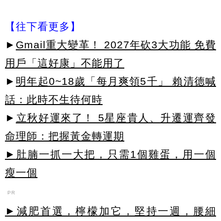
【往下看更多】
►
Gmail重大變革！ 2027年砍3大功能 免費
用戶「這好康」不能用了
►
明年起0~18歲「每月爽領5千」 賴清德喊
話：此時不生待何時
►
立秋好運來了！ 5星座貴人、升遷運齊發
命理師：把握黃金轉運期
►肚腩一抓一大把，只需1個雞蛋，用一個
瘦一個
PR
►減肥首選，檸檬加它，堅持一週，腰細