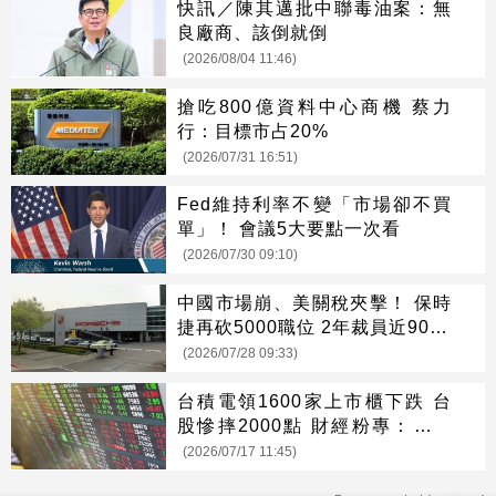
快訊／陳其邁批中聯毒油案：無
良廠商、該倒就倒
(2026/08/04 11:46)
搶吃800億資料中心商機 蔡力
行：目標市占20%
(2026/07/31 16:51)
Fed維持利率不變「市場卻不買
單」！ 會議5大要點一次看
(2026/07/30 09:10)
中國市場崩、美關稅夾擊！ 保時
捷再砍5000職位 2年裁員近9000
人
(2026/07/28 09:33)
台積電領1600家上市櫃下跌 台
股慘摔2000點 財經粉專：就當
市場請客
(2026/07/17 11:45)