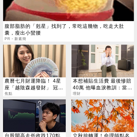
腹部脂肪的「剋星」找到了，常吃這幾物，吃走大肚
囊，瘦出小蠻腰
PR・新素簡
農曆七月財運降臨！ 4星
本想補貼生活費 最後慘賠
座「越陰森越發財」 冠軍
40萬 他曝血淚教訓：當沖
賺到翻
焦點
是毒藥
理財
台股開高走低收跌170點
立秋拚轉運！命理師點名