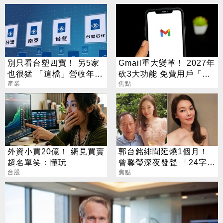
別只看台塑四寶！ 另5家
Gmail重大變革！ 2027年
也很猛 「這檔」營收年增
砍3大功能 免費用戶「這
衝7倍
產業
好康」不能用了
焦點
外資小買20億！ 網見買賣
郭台銘緋聞延燒1個月！
超名單笑：懂玩
曾馨瑩深夜發聲 「24字」
台股
吐盡最心繫的事
焦點