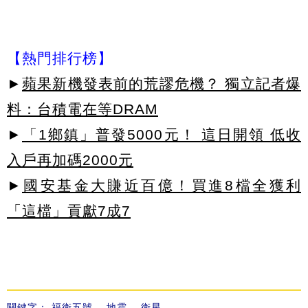
【熱門排行榜】
►
蘋果新機發表前的荒謬危機？ 獨立記者爆
料：台積電在等DRAM
►
「1鄉鎮」普發5000元！ 這日開領 低收
入戶再加碼2000元
►
國安基金大賺近百億！買進8檔全獲利
「這檔」貢獻7成7
關鍵字：
福衛五號
、
地震
、
衛星