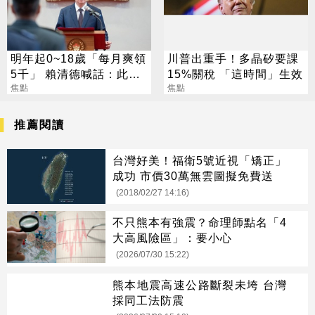
明年起0~18歲「每月爽領
川普出重手！多晶矽要課
5千」 賴清德喊話：此時
15%關稅 「這時間」生效
不生待何時
焦點
焦點
推薦閱讀
台灣好美！福衛5號近視「矯正」
成功 市價30萬無雲圖擬免費送
(2018/02/27 14:16)
不只熊本有強震？命理師點名「4
大高風險區」：要小心
(2026/07/30 15:22)
熊本地震高速公路斷裂未垮 台灣
採同工法防震