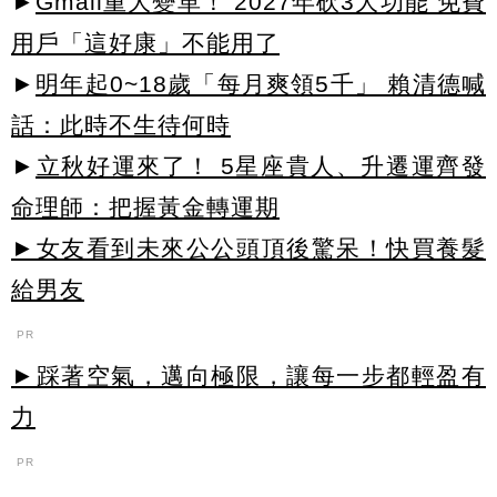
►
Gmail重大變革！ 2027年砍3大功能 免費
用戶「這好康」不能用了
►
明年起0~18歲「每月爽領5千」 賴清德喊
話：此時不生待何時
►
立秋好運來了！ 5星座貴人、升遷運齊發
命理師：把握黃金轉運期
►女友看到未來公公頭頂後驚呆！快買養髮
給男友
PR
►踩著空氣，邁向極限，讓每一步都輕盈有
力
PR