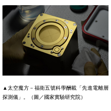
▲太空魔方－福衛五號科學酬載「先進電離層
探測儀」。（圖／國家實驗研究院）