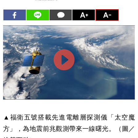
▲福衛五號搭載先進電離層探測儀「太空魔
方」，為地震前兆觀測帶來一線曙光。（圖／