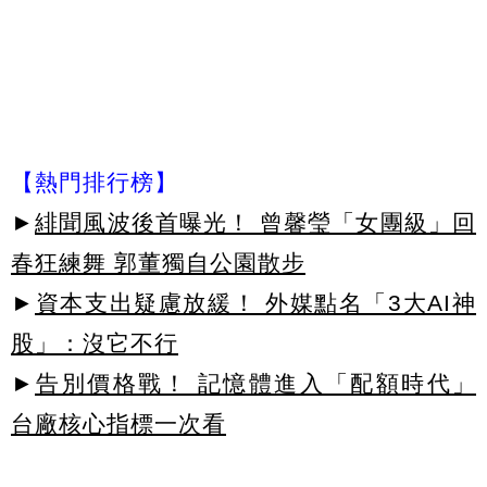
【熱門排行榜】
►
緋聞風波後首曝光！ 曾馨瑩「女團級」回
春狂練舞 郭董獨自公園散步
►
資本支出疑慮放緩！ 外媒點名「3大AI神
股」：沒它不行
►
告別價格戰！ 記憶體進入「配額時代」
台廠核心指標一次看