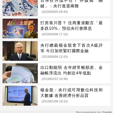
台幣狂升擋不住？ 外媒揭「關
鍵」：央行進退兩難
(2025/05/05 09:40)
打房靠川普？ 住商董座斷言「最
多跌10%」預估央行會降息
(2025/04/08 17:16)
央行總裁楊金龍拿下首次A級評
等 今日加班緊盯國際金融
(2019/08/09 12:43)
出口動能弱 去年經常帳順差、金
融帳淨流出 均創近4年低點
(2019/02/22 19:38)
楊金龍：央行或可用數位科技和
大數據 改善經濟分析品質
(2019/01/08 19:15)
Recommended by