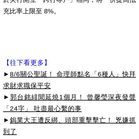
充比率上限至 8%。
【往下看更多】
►
8/6關公聖誕！ 命理師點名「6種人」快拜
求財求職保平安
►
郭台銘緋聞延燒1個月！ 曾馨瑩深夜發聲
「24字」 吐盡最心繫的事
►
鎢業大王遭反綁、頭部重擊擊亡！ 兇嫌抓
到了