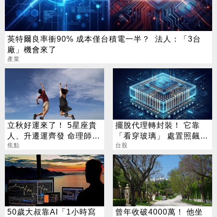
英特爾良率衝90% 成本僅台積電一半？ 法人：「3台
廠」機會來了
產業
立秋好運來了！ 5星座貴
擺脫代理轉封裝！ 它靠
人、升遷運齊發 命理師：
「看穿玻璃」 處置照飆2
把握黃金轉運期
焦點
漲停
台股
50歲大叔靠AI「1小時寫
曾年收破4000萬！ 他坐