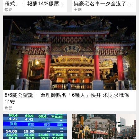
程式」！ 報酬14%碾壓標
擁豪宅名車一夕全沒了 卻
普 直接辭職去炒股
焦點
喊「比過去更快樂」
全球
8/6關公聖誕！ 命理師點名「6種人」快拜 求財求職保
平安
焦點