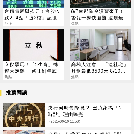
台積電尾盤挨刀！台股收
8/7南部防空演習來了！
跌214點「這2檔」記憶體
警報一響快避難 違規最高
逆勢收漲停
台股
開罰15萬
焦點
立秋黑馬！「5生肖」轉
高雄人注意！ 「這社宅」
運大逆襲 一路旺到年底
月租最低3590元 8/10起
焦點
放申請
焦點
推薦閱讀
央行何時會降息？ 巴克萊揭「2
時點」理由曝光
(2025/09/19 11:58)