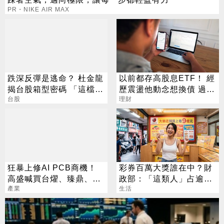
PR・NIKE AIR MAX
跌深反彈是逃命？ 杜金龍
以前都存高股息ETF！ 經
揭台股箱型密碼 「這檔」
歷震盪他動念想換債 過來
手腳要快
台股
人說話了
理財
狂暴上修AI PCB商機！
彩券百萬大獎誰在中？財
高盛喊買台燿、臻鼎、台
政部：「這類人」占逾6
產業
光電 目標價曝光
成
生活