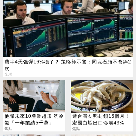
費半4天強彈16%穩了？ 策略師示警：同塊石頭不會絆2
次
全球
他曝未來10產業超賺 洗冷
遭台灣友邦封鎖16個月！
氣「一年業績5千萬」
宏國白蝦出口慘崩43%
焦點
焦點