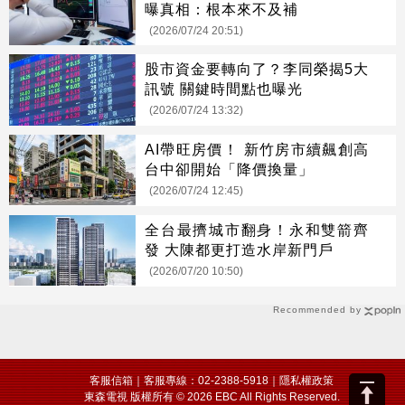
曝真相：根本來不及補
(2026/07/24 20:51)
股市資金要轉向了？李同榮揭5大
訊號 關鍵時間點也曝光
(2026/07/24 13:32)
AI帶旺房價！ 新竹房市續飆創高
台中卻開始「降價換量」
(2026/07/24 12:45)
全台最擠城市翻身！永和雙箭齊
發 大陳都更打造水岸新門戶
(2026/07/20 10:50)
Recommended by
客服信箱
｜客服專線：02-2388-5918｜
隱私權政策
東森電視 版權所有 © 2026 EBC All Rights Reserved.