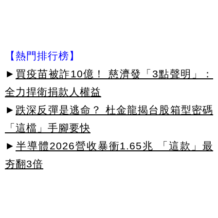
【熱門排行榜】
►
買疫苗被詐10億！ 慈濟發「3點聲明」：
全力捍衛捐款人權益
►
跌深反彈是逃命？ 杜金龍揭台股箱型密碼
「這檔」手腳要快
►
半導體2026營收暴衝1.65兆 「這款」最
夯翻3倍