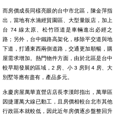
而房價成長同樣亮眼的台中市北區，陳金萍指
出，當地有水湳經貿園區、大型量販店，加上
台 74 線太原、松竹匝道是車輛進出必經之
路；另外，台中鐵路高架化，移除平交道與地
下道，打通東西兩側道路，交通更加順暢，購
屋需求增加。熱門物件方面，由於北區是台中
較早期發展的區域，2 房、小 3 房到 4 房、大
別墅等應有盡有，產品多元。
永慶房屋萬華直營店店長李漢郎指出，萬華區
因捷運萬大線已動工，且房價相較台北市其他
行政區本就較低，因此近年房價逐步盤整回升