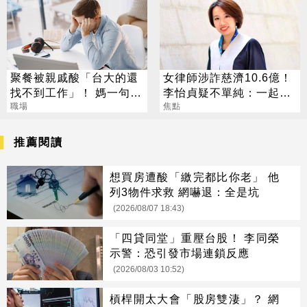
聚餐被親戚酸「台大的還
女律師涉詐慈濟10.6億！
找不到工作」！ 媽一句神
李怡貞疑不單純：一起洗
回戰場秒靜音
職場
錢？
焦點
推薦閱讀
想買房遭酸「繳完都比你老」 他
列3物件求救 網嚇退：全是坑
(2026/08/07 18:43)
「四貸同堂」重壓台股！ 李同榮
示警：恐引發市場連鎖反應
(2026/08/03 10:52)
槓桿開太大會「股房雙淒」？ 網