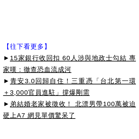
【往下看更多】
►
15家銀行收回扣 60人涉與地政士勾結 專
家嘆：徹查恐血流成河
►
青安3.0回歸自住！三重憑「台北第一環
＋3,000官員進駐」撐爆剛需
►
弟結婚老家被徵收！ 北漂男帶100萬被迫
硬上A7 網見單價驚呆了