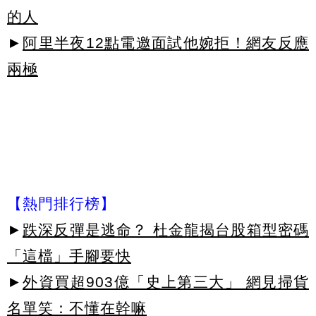
的人
►
阿里半夜12點電邀面試他婉拒！網友反應
兩極
【熱門排行榜】
►
跌深反彈是逃命？ 杜金龍揭台股箱型密碼
「這檔」手腳要快
►
外資買超903億「史上第三大」 網見掃貨
名單笑：不懂在幹嘛