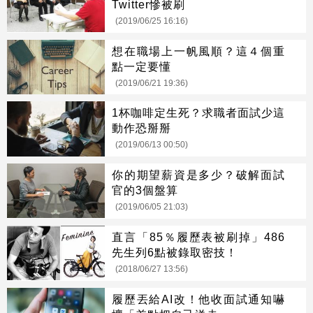
Twitter慘被刷
(2019/06/25 16:16)
想在職場上一帆風順？這４個重
點一定要懂
(2019/06/21 19:36)
1杯咖啡定生死？求職者面試少這
動作恐掰掰
(2019/06/13 00:50)
你的期望薪資是多少？破解面試
官的3個盤算
(2019/06/05 21:03)
直言「85％履歷表被刷掉」486
先生列6點被錄取密技！
(2018/06/27 13:56)
履歷丟給AI改！他收面試通知嚇