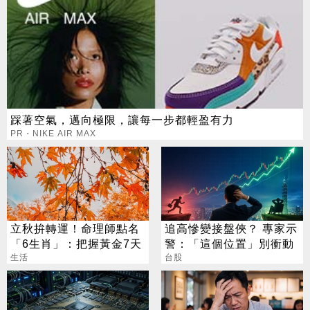
踩著空氣，邁向極限，讓每一步都輕盈有力
PR・NIKE AIR MAX
立秋拚轉運！命理師點名
追高慘變接盤俠？ 專家示
「6生肖」：把握黃金7天
警：「這個位置」別衝動
生活
台股