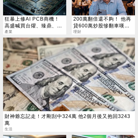
狂暴上修AI PCB商機！
200萬翻倍還不夠！ 他再
高盛喊買台燿、臻鼎、台
貸600萬炒股慘翻車嘆：
產業
光電 目標價曝光
拜紫南宮也沒用
理財
財神爺忘記走！才剛刮中324萬 他2個月後又抱回3243
萬
生活