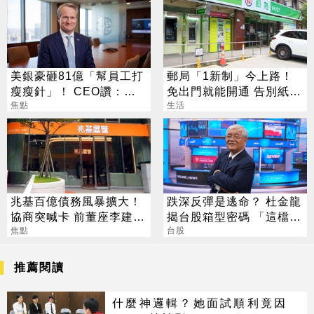
美銀豪砸81億「幫員工打
郵局「1新制」今上路！
瘦瘦針」！ CEO讚：一
免出門就能開通 告別紙本
項值得的投資
焦點
不用跑臨櫃
生活
兆基百億債務風暴擴大！
跌深反彈是逃命？ 杜金龍
協商突喊卡 前董座李建成
揭台股箱型密碼 「這檔」
遭檢調搜索
焦點
手腳要快
台股
推薦閱讀
什麼神邏輯？她面試順利竟因