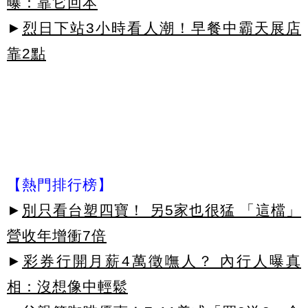
曝：靠它回本
►
烈日下站3小時看人潮！早餐中霸天展店
靠2點
【熱門排行榜】
►
別只看台塑四寶！ 另5家也很猛 「這檔」
營收年增衝7倍
►
彩券行開月薪4萬徵嘸人？ 內行人曝真
相：沒想像中輕鬆