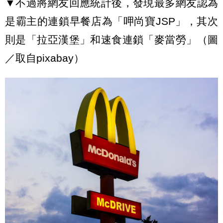
▼
不過將網友回應統計後，發現最多網友認為
是霸主的連鎖早餐店為「呷尚寶
JSP
」，其次
則是「拉亞漢堡」
和速食連鎖「麥當勞」（圖
／取自pixabay）