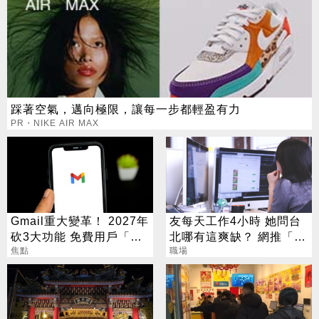
踩著空氣，邁向極限，讓每一步都輕盈有力
PR・NIKE AIR MAX
Gmail重大變革！ 2027年
友每天工作4小時 她問台
砍3大功能 免費用戶「這
北哪有這爽缺？ 網推「這
好康」不能用了
焦點
一類」：1天只做10分鐘
職場