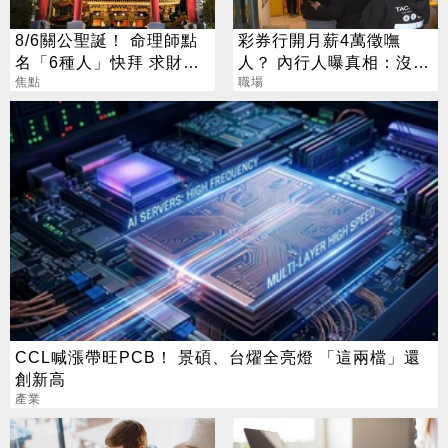
8/6關公聖誕！ 命理師點
彩券行開月薪4萬徵嘸
名「6種人」快拜 求財求
人？ 內行人曝真相：沒想
職保平安
焦點
像中輕鬆
職場
CCL喊漲帶旺PCB！ 景碩、台燿全亮燈 「這兩檔」還
創新高
產業