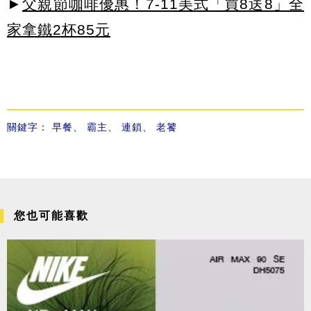
►
父親節咖啡優惠！7-11美式「買8送8」全
家拿鐵2杯85元
關鍵字：
早餐
、
霸主
、
連鎖
、
老饕
您也可能喜歡