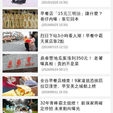
(2019/10/29 15:35)
早餐店「15元三明治」賺什麼？
巷仔內曝：靠它回本
(2019/09/25 10:35)
烈日下站3小時看人潮！早餐中霸
天展店靠2點
(2019/07/15 12:12)
鼎泰豐地瓜葉漲到350元！ 老饕
曝真相：貴的不是菜
(2026/06/24 09:17)
全台早餐店稽查！9家違規恐挨罰
拉亞漢堡、早安美之城都上榜
(2026/06/11 16:33)
32年青棒霸主熄燈！ 穀保家商確
定停招 未來動向曝光