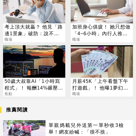
考上頂大就贏？ 他見「路
加班身心俱疲！ 她只想做
邊1景象」破防：說不清
「4~6小時」內行人推這
的挫敗感
職場
行：月收10萬
職場
50歲大叔靠AI「1小時寫
月薪45K「上午看盤下午
程式」！ 報酬14%碾壓標
打遊戲」！ 他曝1夢幻職
普 直接辭職去炒股
焦點
業 網嘆：比保全爽
職場
推薦閱讀
單親媽載兒外送第一單秒收3檢
舉！網友紛喊：「很不捨」