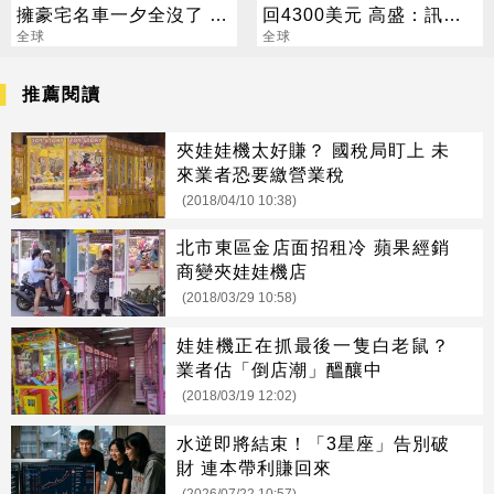
擁豪宅名車一夕全沒了 卻
回4300美元 高盛：訊號
喊「比過去更快樂」
全球
來了
全球
推薦閱讀
夾娃娃機太好賺？ 國稅局盯上 未
來業者恐要繳營業稅
(2018/04/10 10:38)
北市東區金店面招租冷 蘋果經銷
商變夾娃娃機店
(2018/03/29 10:58)
娃娃機正在抓最後一隻白老鼠？
業者估「倒店潮」醞釀中
(2018/03/19 12:02)
水逆即將結束！「3星座」告別破
財 連本帶利賺回來
(2026/07/22 10:57)