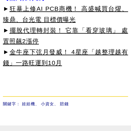
►
狂暴上修AI PCB商機！ 高盛喊買台燿、
臻鼎、台光電 目標價曝光
►
擺脫代理轉封裝！ 它靠「看穿玻璃」 處
置照飆2漲停
►
金牛座下弦月發威！ 4星座「越整理越有
錢」一路旺運到10月
關鍵字：
娃娃機
、
小資女
、
賠錢