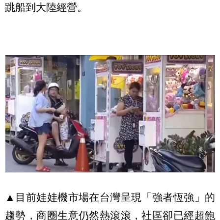
跳船到大陸經營。
▲目前娃娃機市場在台灣呈現「強者恆強」的
趨勢，商圈生意仍然熱滾滾，社區卻已經超飽