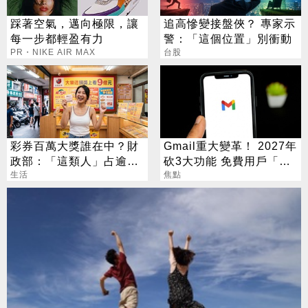
踩著空氣，邁向極限，讓
追高慘變接盤俠？ 專家示
每一步都輕盈有力
警：「這個位置」別衝動
PR・NIKE AIR MAX
台股
彩券百萬大獎誰在中？財
Gmail重大變革！ 2027年
政部：「這類人」占逾6
砍3大功能 免費用戶「這
成
生活
好康」不能用了
焦點