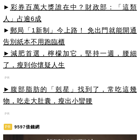
►
彩券百萬大獎誰在中？財政部：「這類
人」占逾6成
►
郵局「1新制」今上路！ 免出門就能開通
告別紙本不用跑臨櫃
►減肥首選，檸檬加它，堅持一週，腰細
了，瘦到你懷疑人生
PR
►腹部脂肪的「剋星」找到了，常吃這幾
物，吃走大肚囊，瘦出小蠻腰
PR
9597借錢網
PR