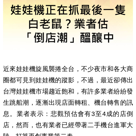
近來娃娃機旋風襲捲全台，不少夜市和各大商
圈都可見到娃娃機的蹤影，不過，最近卻傳出
台灣娃娃機市場趨近飽和，有許多業者紛紛發
生跳船潮，逐漸出現店面轉租、機台轉售的訊
息。業者表示：悲觀預估會有3至4成的店倒
店，然而，也有業者已經帶著二手機台進軍大