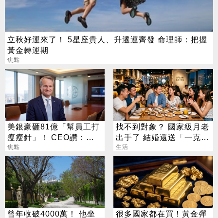
立秋好運來了！ 5星座貴人、升遷運齊發 命理師：把握
黃金轉運期
焦點
美銀豪砸81億「幫員工打
找不到對象？ 國家級月老
瘦瘦針」！ CEO讚：一
出手了 結婚還送「一克拉
項值得的投資
焦點
鑽戒」
生活
曾年收破4000萬！ 他坐
很多國家都在買！黃金彈