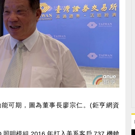
動能可期，圖為董事長廖宗仁。(鉅亨網資
SMD 照明模組 2016 年打入美系客戶 737 機艙