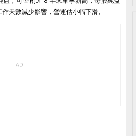
純益，可望創近 8 年來單季新高，每股純益
季受到工作天數減少影響，營運估小幅下滑。