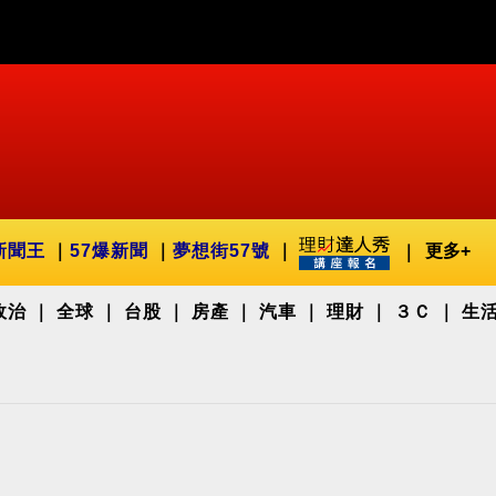
新聞王
57爆新聞
夢想街57號
更多+
政治
全球
台股
房產
汽車
理財
３Ｃ
生