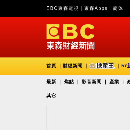
EBC東森電視
｜
東森Apps
｜
简体
首頁
財經新聞
57
最新
焦點
影音新聞
產業
其它