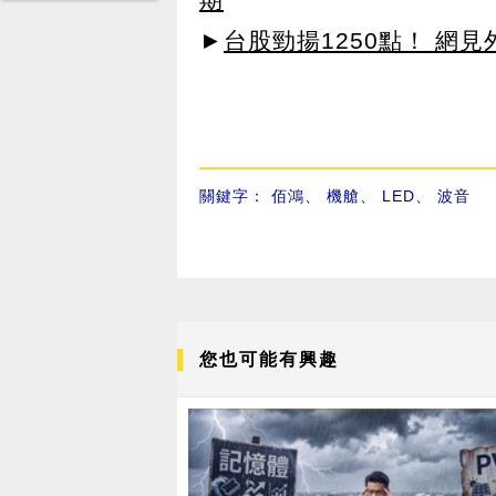
►
台股勁揚1250點！ 網
關鍵字：
佰鴻
、
機艙
、
LED
、
波音
您也可能有興趣