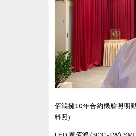
佰鴻擁10年合約機艙照明
料照)
LED 廠佰鴻 (3031-TW) 