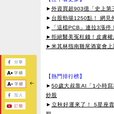
►
外資買超903億「史上
►
台股勁揚1250點！ 網
►
「這檔PCB」連拉3漲停
►拒絕醫美冤枉錢！皮膚權威指
►米其林指南雞尾酒宴會上讓
【熱門排行榜】
►
50歲大叔靠AI「1小時
炒股
►
立秋好運來了！ 5星座
期