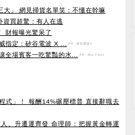
第三大」 網見掃貨名單笑：不懂在幹嘛
見外資買超驚：有人在逃
！ 財報曝光驚呆了
定：矽谷電波 X ...
PR・矽谷電波X
全場賓客一吃驚豔的水...
PR・Mia C'bon
寫程式」！ 報酬14%碾壓標普 直接辭職去
貴人、升遷運齊發 命理師：把握黃金轉運