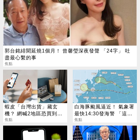
郭台銘緋聞延燒1個月！ 曾馨瑩深夜發聲 「24字」 吐
盡最心繫的事
焦點
蝦皮「台灣出貨」藏玄
白海豚颱風逼近！ 氣象署
機？ 網喊2地區恐買到假
最快14:30發海警 「這
貨 專家揭真相
焦點
天」風雨最猛烈
焦點