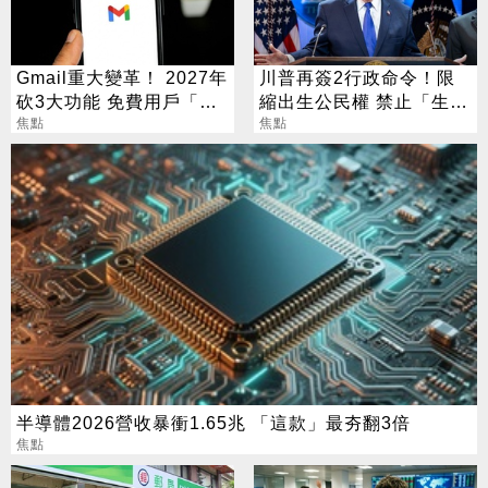
Gmail重大變革！ 2027年
川普再簽2行政命令！限
砍3大功能 免費用戶「這
縮出生公民權 禁止「生育
好康」不能用了
焦點
旅遊」
焦點
半導體2026營收暴衝1.65兆 「這款」最夯翻3倍
焦點