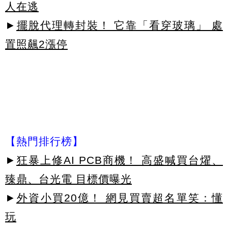
人在逃
►
擺脫代理轉封裝！ 它靠「看穿玻璃」 處
置照飆2漲停
【熱門排行榜】
►
狂暴上修AI PCB商機！ 高盛喊買台燿、
臻鼎、台光電 目標價曝光
►
外資小買20億！ 網見買賣超名單笑：懂
玩