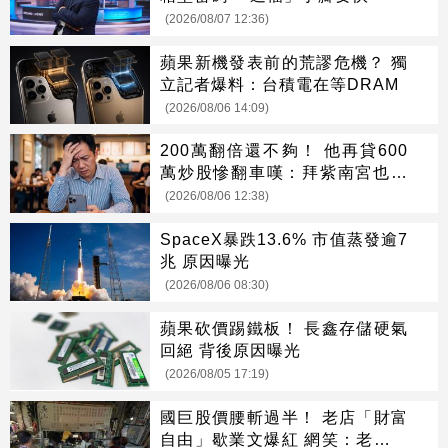
(2026/08/07 12:36)
蘋果新機發表前的荒謬危機？ 獨
立記者爆料：台積電在等DRAM
(2026/08/06 14:09)
200萬翻倍還不夠！ 他再貸600
萬炒股慘翻車嘆：拜紫南宮也沒
用
(2026/08/06 12:38)
SpaceX暴跌13.6% 市值蒸發逾7
兆 原因曝光
(2026/08/06 08:30)
蘋果砍價踢鐵板！ 長鑫存儲硬氣
回絕 背後原因曝光
(2026/08/05 17:19)
國巨股價腰斬過半！ 老店「財富
自由」歇業文爆紅 網笑：老闆該