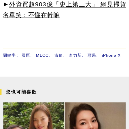
►
外資買超903億「史上第三大」 網見掃貨
名單笑：不懂在幹嘛
關鍵字：
國巨
、
MLCC
、
市值
、
奇力新
、
蘋果
、
iPhone X
您也可能喜歡