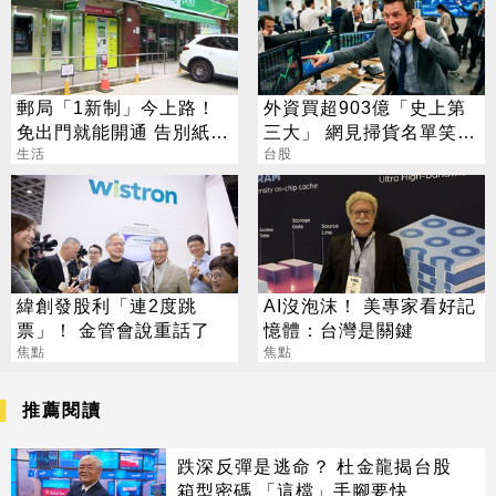
郵局「1新制」今上路！
外資買超903億「史上第
免出門就能開通 告別紙本
三大」 網見掃貨名單笑：
不用跑臨櫃
生活
不懂在幹嘛
台股
緯創發股利「連2度跳
AI沒泡沫！ 美專家看好記
票」！ 金管會說重話了
憶體：台灣是關鍵
焦點
焦點
推薦閱讀
跌深反彈是逃命？ 杜金龍揭台股
箱型密碼 「這檔」手腳要快