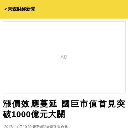
＜東森財經新聞
漲價效應蔓延 國巨市值首見突
破1000億元大關
2017/11/17 10:39
鉅亨網記者李宜儒 台北