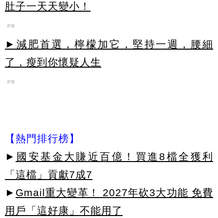
肚子一天天變小！
PR
►減肥首選，檸檬加它，堅持一週，腰細
了，瘦到你懷疑人生
PR
【熱門排行榜】
►
國安基金大賺近百億！買進8檔全獲利
「這檔」貢獻7成7
►
Gmail重大變革！ 2027年砍3大功能 免費
用戶「這好康」不能用了