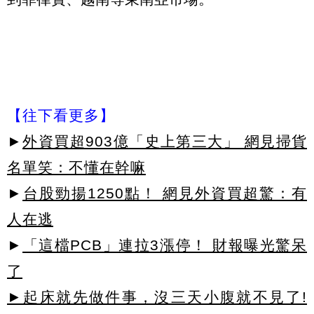
【往下看更多】
►
外資買超903億「史上第三大」 網見掃貨
名單笑：不懂在幹嘛
►
台股勁揚1250點！ 網見外資買超驚：有
人在逃
►
「這檔PCB」連拉3漲停！ 財報曝光驚呆
了
►起床就先做件事，沒三天小腹就不見了!