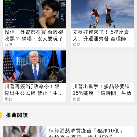
投信、外資都在買 台股卻
立秋好運來了！ 5星座貴
收黑？ 網嘆：沒人要玩了
人、升遷運齊發 命理師：
台股
把握黃金轉運期
焦點
川普再簽2行政命令！限
川普出重手！多晶矽要課
縮出生公民權 禁止「生育
15%關稅 「這時間」生效
旅遊」
焦點
焦點
推薦閱讀
律師誆慈濟買疫苗「狠詐10億」