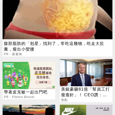
腹部脂肪的「剋星」找到了，常吃這幾物，吃走大肚
囊，瘦出小蠻腰
PR・新素簡
美銀豪砸81億「幫員工打
帶著皮克敏一起出門吧
瘦瘦針」！ CEO讚：一
PR・Pikmin Bloom
項值得的投資
焦點