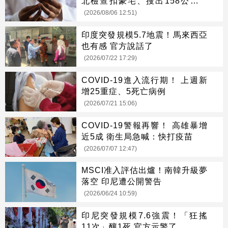
北檢查扣豪宅、搜出158公斤黃
金
(2026/08/06 12:51)
印度突發規模5.7地震！馬來西亞
也有感 官方說話了
(2026/07/22 17:29)
COVID-19進入流行期！ 上週新
增25重症、5死亡病例
(2026/07/21 15:06)
COVID-19警報再響！ 高雄暴增
近5成 衛生局急喊：快打疫苗
(2026/07/07 12:47)
MSCI准入評估出爐！南韓升級夢
落空 印尼遭公開警告
(2026/06/24 10:59)
印尼突發規模7.6強震！「狂搖
11次」釀1死 官方示警了