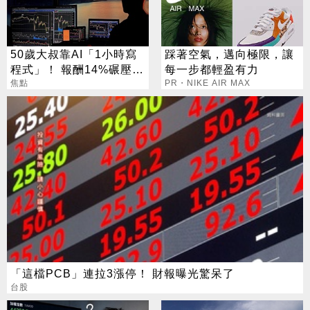
50歲大叔靠AI「1小時寫
踩著空氣，邁向極限，讓
程式」！ 報酬14%碾壓標
每一步都輕盈有力
普 直接辭職去炒股
焦點
PR・NIKE AIR MAX
「這檔PCB」連拉3漲停！ 財報曝光驚呆了
台股