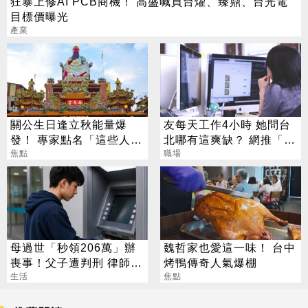
狂暴上修AI PCB商機！ 高盛喊買台燿、臻鼎、台光電
目標價曝光
產業
關公生日逢立秋能量爆
友每天工作4小時 她問台
發！ 專家點名「這些人」
北哪有這爽缺？ 網推「這
別亂拜
焦點
一類」：1天只做10分鐘
職場
母過世「秒領206萬」辦
魏哲家也愛這一味！ 台中
喪事！父子遭判刑 律師：
烤鴨傳奇人氣爆棚
搶錢先下手是罪
生活
焦點