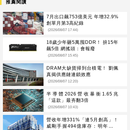
推薦閱讀
7月出口飆753億美元 年增32.9%
創單月第3高紀錄
(2026/08/07 17:44)
18歲少年砸5萬囤DDR！ 拚15年
飆5倍 網搖頭：會報廢
(2026/08/07 15:45)
DRAM大缺貨掃到台積電！ 劉佩
真揭供應鏈連鎖效應
(2026/08/07 12:20)
半導體2026營收暴衝1.65兆
「這款」最夯翻3倍
(2026/08/07 10:43)
營收年增331%「連5月創高」！
威剛手握494億庫存：明年會更