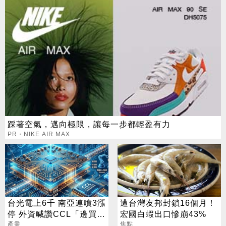
踩著空氣，邁向極限，讓每一步都輕盈有力
PR・NIKE AIR MAX
台光電上6千 南亞連噴3漲
遭台灣友邦封鎖16個月！
停 外資喊讚CCL「邊買邊
宏國白蝦出口慘崩43%
升評」
產業
焦點