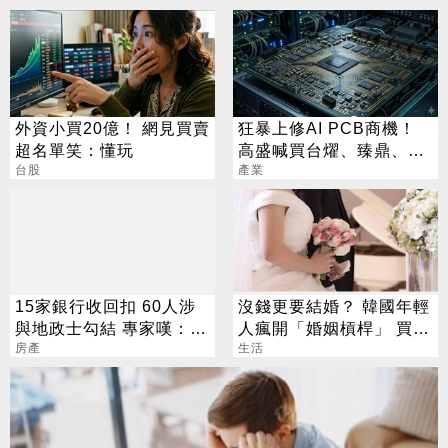
外資小買20億！ 網見買賣
狂暴上修AI PCB商機！
超名單笑：懂玩
高盛喊買台燿、臻鼎、台
台股
產業
光電 目標價曝光
15家銀行收回扣 60人涉
沒錢更要結婚？ 韓國年輕
與地政士勾結 專家嘆：徹
人瘋開「婚姻槓桿」 買房
查恐血流成河
房產
拚翻轉階級
生活