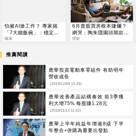
怕被AI搶工作？ 專家揭
6月賣股買房根本賺爛？
「7大鐵飯碗」：穩定又
網哭：陶朱隱園頭期款已
高薪
職場
賠光
理財
推薦閱讀
應華投資電動車零組件 有助明年
營收成長
(2019/12/09 15:29)
應華改善產品結構奏效 前3季獲
利大增75% 每股賺1.28元
(2019/11/14 11:02)
應華上半年純益年增逾8成 下半
年整合+併購為重要出發點