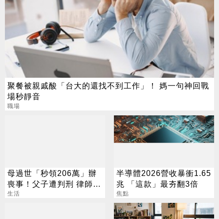
聚餐被親戚酸「台大的還找不到工作」！ 媽一句神回戰
場秒靜音
職場
母過世「秒領206萬」辦
半導體2026營收暴衝1.65
喪事！父子遭判刑 律師：
兆 「這款」最夯翻3倍
搶錢先下手是罪
生活
焦點