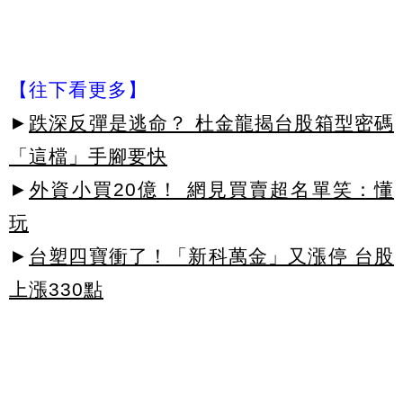
【往下看更多】
►
跌深反彈是逃命？ 杜金龍揭台股箱型密碼
「這檔」手腳要快
►
外資小買20億！ 網見買賣超名單笑：懂
玩
►
台塑四寶衝了！「新科萬金」又漲停 台股
上漲330點