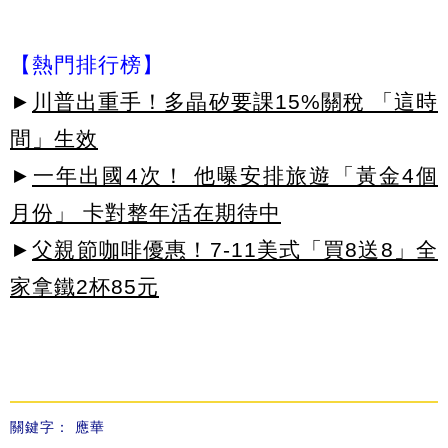
【熱門排行榜】
►
川普出重手！多晶矽要課15%關稅 「這時
間」生效
►
一年出國4次！ 他曝安排旅遊「黃金4個
月份」 卡對整年活在期待中
►
父親節咖啡優惠！7-11美式「買8送8」全
家拿鐵2杯85元
關鍵字：
應華