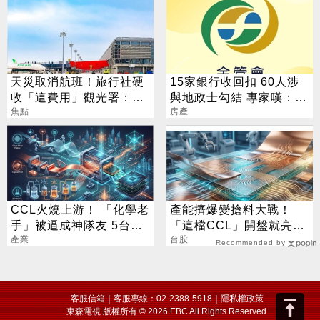
天災取消航班！旅行社硬
15家銀行收回扣 60人涉
收「這費用」觀光署：最
與地政士勾結 專家嘆：徹
高罰5萬
焦點
查恐血流成河
房產
CCL火燒上游！ 「化學老
產能擠爆變搶料大戰！
手」被逼成神隊友 5台廠
「這檔CCL」開盤就亮燈
默默發財
產業
大和看到600元
台股
Recommended by
客服信箱
｜客服專線：02-2388-5918｜
隱私權政策
東森電視 版權所有 © 2026 EBC All Rights Reserved.