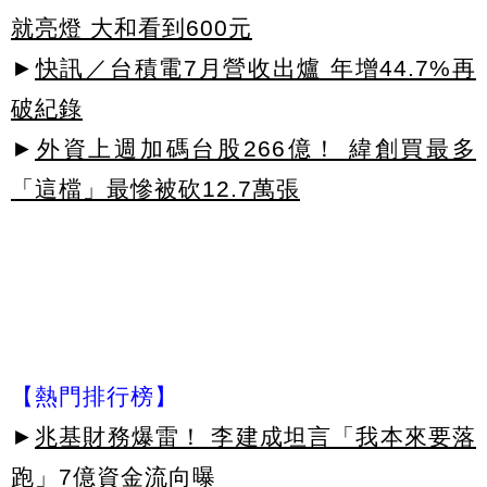
就亮燈 大和看到600元
►
快訊／台積電7月營收出爐 年增44.7%再
破紀錄
►
外資上週加碼台股266億！ 緯創買最多
「這檔」最慘被砍12.7萬張
【熱門排行榜】
►
兆基財務爆雷！ 李建成坦言「我本來要落
跑」7億資金流向曝