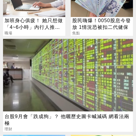
加班身心俱疲！ 她只想做
股民嗨爆！0050股息今發
「4~6小時」內行人推這
放 1情況恐被扣二代健保
行：月收10萬
職場
焦點
台股9月會「跌成狗」？ 他曬歷史圖卡喊減碼 網看法兩
極
理財