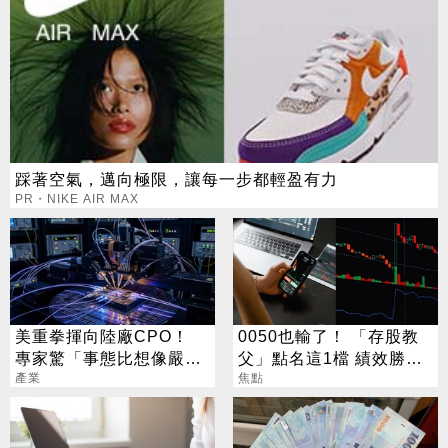
踩著空氣，邁向極限，讓每一步都輕盈有力
PR・NIKE AIR MAX
美重拳揮向陸廠CPO！
0050也輸了！ 「存股教
專家驚「事態比想像嚴
父」點名這1檔 績效勝出
重」 台廠受惠梯隊一次看
產業
還更抗跌
焦點