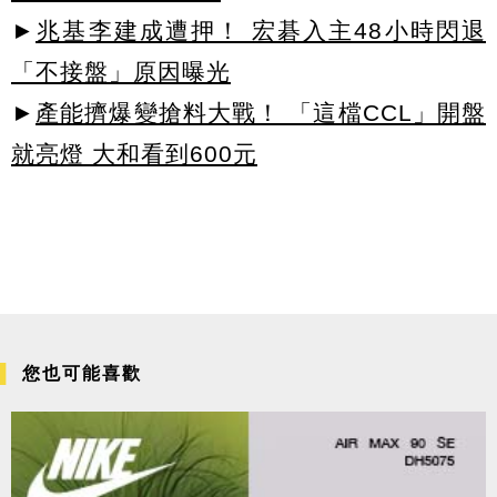
►
兆基李建成遭押！ 宏碁入主48小時閃退
「不接盤」原因曝光
►
產能擠爆變搶料大戰！ 「這檔CCL」開盤
就亮燈 大和看到600元
您也可能喜歡