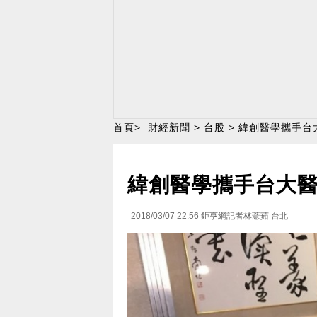
首頁
>
財經新聞
>
台股
> 緯創醫學攜手台
緯創醫學攜手台大醫
2018/03/07 22:56
鉅亨網記者林薏茹 台北