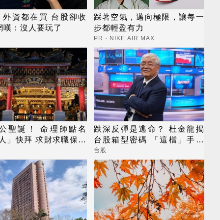
、外資都在買 台股卻收
踩著空氣，邁向極限，讓每一
網嘆：沒人要玩了
步都輕盈有力
PR・NIKE AIR MAX
關公聖誕！ 命理師點名
跌深反彈是逃命？ 杜金龍揭
人」快拜 求財求職保平
台股箱型密碼 「這檔」手腳
要快
台股