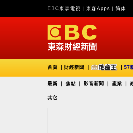
EBC東森電視
｜
東森Apps
｜
简体
首頁
財經新聞
57
最新
焦點
影音新聞
產業
其它