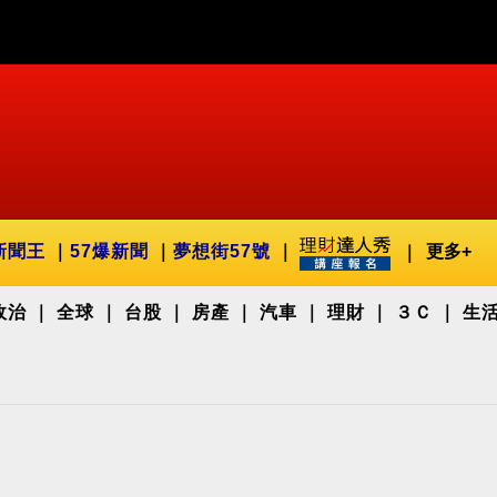
新聞王
57爆新聞
夢想街57號
更多+
政治
全球
台股
房產
汽車
理財
３Ｃ
生