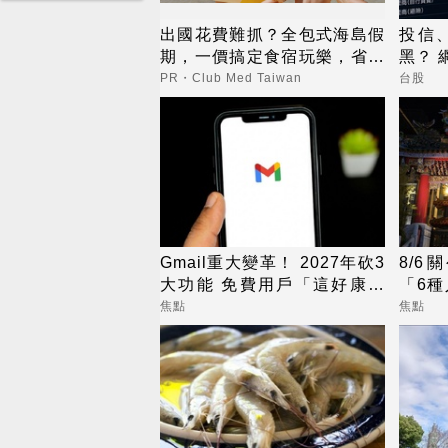
出國花費難抓？全包式海島假
投信
期，一價搞定食宿玩樂，省錢
黑？ 
更省心！
PR・Club Med Taiwan
台股
Gmail重大變革！ 2027年砍3
8/6
大功能 免費用戶「這好康」
「6種
不能用了
安
焦點
焦點