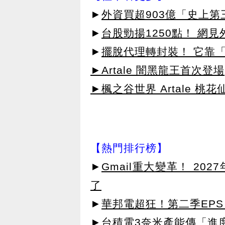
►
外資買超903億「史上
►
台股勁揚1250點！ 網
►
擺脫代理轉封裝！ 它靠「
►Artale 闇黑龍王首次登場
►楓之谷世界 Artale 桃
【熱門排行榜】
►
Gmail重大變革！ 20
了
►
華邦電超狂！第二季EPS 
►
台積電3奈米產能傳「進