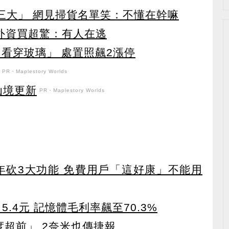
第三大」 網見掃貨名單笑：不懂在幹嘛
見外資買超驚：有人在逃
看穿玻璃」 處置照飆2漲停
PR・Maplestory Worlds
花仙境更新
PR・Maplestory Worlds
27年砍3大功能 免費用戶「這好康」不能用
5.4元 記憶體毛利率飆至70.3%
度超前」 2奈米也傳捷報