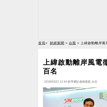
首頁
>
財經新聞
>
台股
> 上緯啟動離岸風
上緯啟動離岸風電
百名
2018/03/22 12:44
鉅亨網記者林薏茹 台北