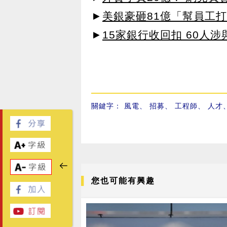
►
美銀豪砸81億「幫員工打
►
15家銀行收回扣 60人
關鍵字：
風電
、
招募
、
工程師
、
人才
您也可能有興趣