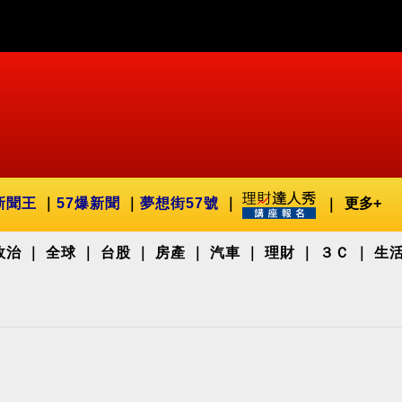
新聞王
57爆新聞
夢想街57號
更多+
政治
全球
台股
房產
汽車
理財
３Ｃ
生