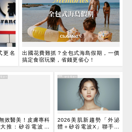
式更名
出國花費難抓？全包式海島假期，一價
搞定食宿玩樂，省錢更省心！
PR
谷電波X
PR・矽谷電波X
無效醫美！皮膚專科
2026美肌新趨勢「外泌
大推：矽谷電波 X
體＋矽谷電波X」聯手，