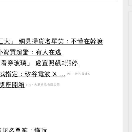
第三大」 網見掃貨名單笑：不懂在幹嘛
見外資買超驚：有人在逃
看穿玻璃」 處置照飆2漲停
定：矽谷電波 X ...
PR・矽谷電波X
獎座開箱
PR・大新禮品有限公司
賣超名單笑：懂玩