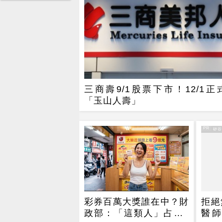
三商壽9/1股票下市！12/1正
「玉山人壽」
PR
PR・矽
彩券百萬大獎誰在中？財
拒絕
政部：「這類人」占逾6
醫師