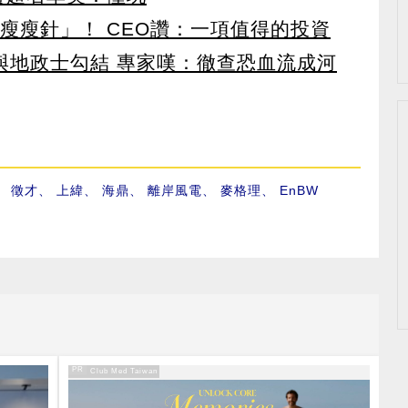
瘦瘦針」！ CEO讚：一項值得的投資
涉與地政士勾結 專家嘆：徹查恐血流成河
、
徵才
、
上緯
、
海鼎
、
離岸風電
、
麥格理
、
EnBW
PR
PR・Club Med Taiwan