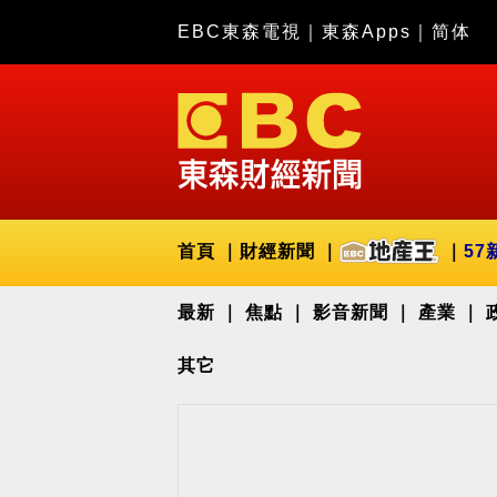
EBC東森電視
｜
東森Apps
｜
简体
首頁
財經新聞
57
最新
焦點
影音新聞
產業
其它