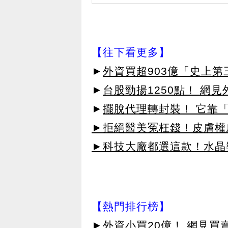
【往下看更多】
►
外資買超903億「史上
►
台股勁揚1250點！ 網
►
擺脫代理轉封裝！ 它靠「
►拒絕醫美冤枉錢！皮膚權威指
►科技大廠都選這款！水晶
【熱門排行榜】
►
外資小買20億！ 網見買