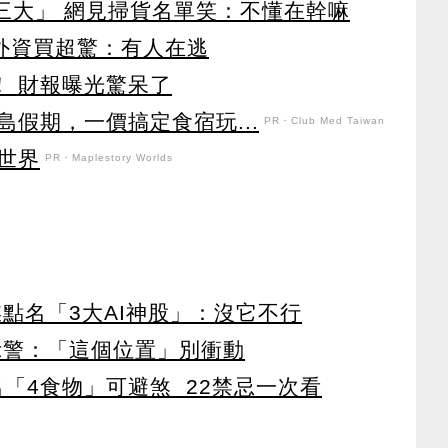
第三大」 網見掃貨名單笑：不懂在幹嘛
見外資買超驚：有人在逃
！ 財報曝光驚呆了
假期，一價搞定食宿玩...
PR・Club Med Taiwan
世界
PR・Maplestory Worlds
點名「3大AI神股」：沒它不行
示警：「這個位置」別衝動
點名「4食物」可避煞 22禁忌一次看