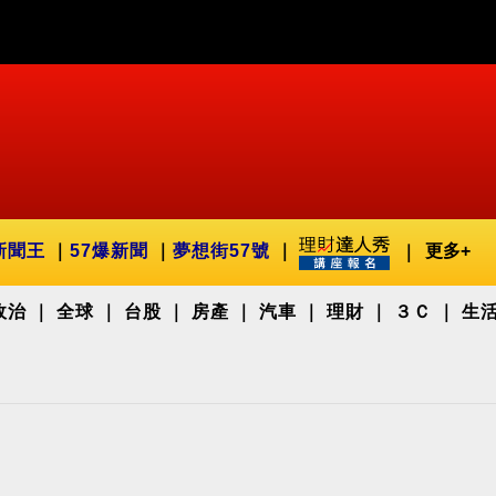
新聞王
57爆新聞
夢想街57號
更多+
政治
全球
台股
房產
汽車
理財
３Ｃ
生