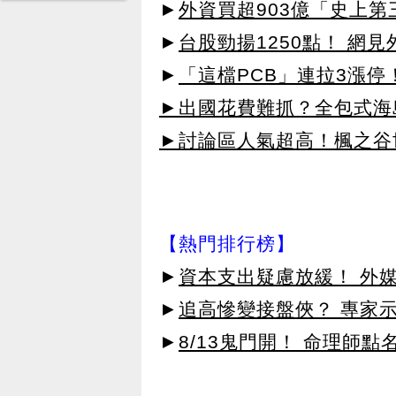
►
外資買超903億「史上
►
台股勁揚1250點！ 網
►
「這檔PCB」連拉3漲停
►出國花費難抓？全包式海島
►討論區人氣超高！楓之谷
【熱門排行榜】
►
資本支出疑慮放緩！ 外媒
►
追高慘變接盤俠？ 專家
►
8/13鬼門開！ 命理師