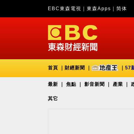
EBC東森電視
｜
東森Apps
｜
简体
首頁
財經新聞
57
最新
焦點
影音新聞
產業
其它