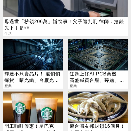
母過世「秒領206萬」辦喪事！父子遭判刑 律師：搶錢
先下手是罪
生活
輝達不只賣晶片！ 還悄悄
狂暴上修AI PCB商機！
掃貨「暗光纖」台廠光通
高盛喊買台燿、臻鼎、台
訊要飛了
產業
產業
光電 目標價曝光
開工咖啡優惠！星巴克
遭台灣友邦封鎖16個月！