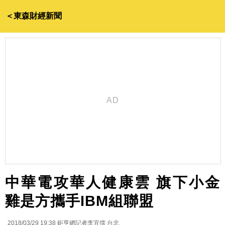
＜東森財經新聞
中華電攻華人健康雲 旗下小金
雞是方攜手IBM組聯盟
2018/03/29 19:38
鉅亨網記者李宜儒 台北