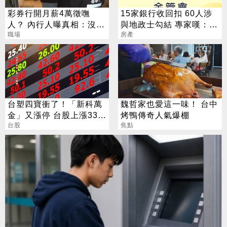
彩券行開月薪4萬徵嘸
15家銀行收回扣 60人涉
人？ 內行人曝真相：沒想
與地政士勾結 專家嘆：徹
像中輕鬆
職場
查恐血流成河
房產
台塑四寶衝了！「新科萬
魏哲家也愛這一味！ 台中
金」又漲停 台股上漲330
烤鴨傳奇人氣爆棚
點
台股
焦點