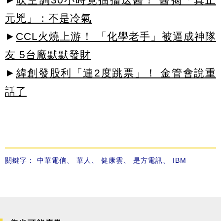
元兇」：不是冷氣
►
CCL火燒上游！ 「化學老手」被逼成神隊
友 5台廠默默發財
►
緯創發股利「連2度跳票」！ 金管會說重
話了
關鍵字：
中華電信
、
華人
、
健康雲
、
是方電訊
、
IBM