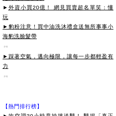
►
外資小買20億！ 網見買賣超名單笑：懂
玩
►豹粉注意！買中油洗沐禮盒送無所事事小
海豹洗臉髮帶
PR
►踩著空氣，邁向極限，讓每一步都輕盈有
力
PR
【熱門排行榜】
►
吹空調30小時竟抽搐送醫！ 醫揭「真正