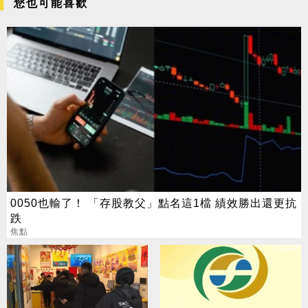
您也可能喜歡
0050也輸了！ 「存股教父」點名這1檔 績效勝出還更抗
跌
焦點