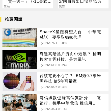
「買一送一」 7-11美式買
宏國白蝦出口慘崩43%
7送7
生活
焦點
推薦閱讀
SpaceX星鏈有望入台！ 中華電
喊話：要爭取獨家代理
(2026/07/21 18:09)
輝達高階晶片流向中港澳？ 檢調
搜索青雲科技、是方電訊
(2026/06/30 08:24)
台積電要小心了？ IBM秀0.7奈米
黑科技 估5年可量產
(2026/06/26 08:49)
電信繳款也能當信貸評分！「這
銀行」攜手中華電信 推信用小白
優惠方案
(2026/03/24 08:14)