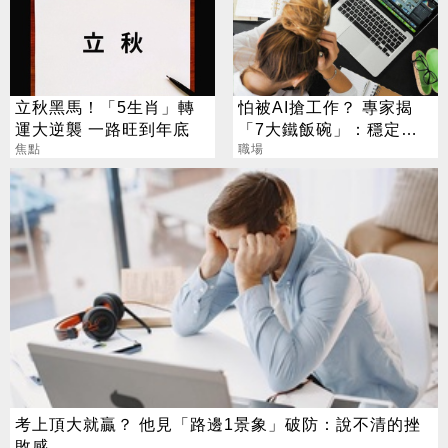
立秋黑馬！「5生肖」轉
怕被AI搶工作？ 專家揭
運大逆襲 一路旺到年底
「7大鐵飯碗」：穩定又
焦點
高薪
職場
考上頂大就贏？ 他見「路邊1景象」破防：說不清的挫
敗感