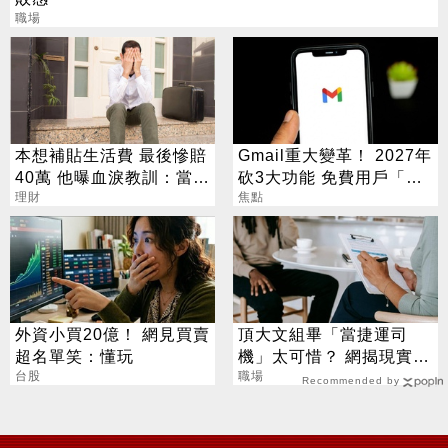
職場
本想補貼生活費 最後慘賠
Gmail重大變革！ 2027年
40萬 他曝血淚教訓：當沖
砍3大功能 免費用戶「這
是毒藥
理財
好康」不能用了
焦點
外資小買20億！ 網見買賣
頂大文組畢「當捷運司
超名單笑：懂玩
機」太可惜？ 網揭現實：
台股
高中就能考
職場
Recommended by