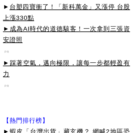
►
台塑四寶衝了！「新科萬金」又漲停 台股
上漲330點
►成為AI時代的道德駭客！一次拿到三張資
安證照
PR
►踩著空氣，邁向極限，讓每一步都輕盈有
力
PR
【熱門排行榜】
►
蝦皮「台灣出貨」藏玄機？ 網喊2地區恐