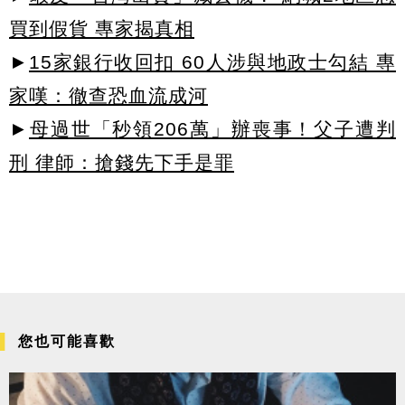
買到假貨 專家揭真相
►
15家銀行收回扣 60人涉與地政士勾結 專
家嘆：徹查恐血流成河
►
母過世「秒領206萬」辦喪事！父子遭判
刑 律師：搶錢先下手是罪
您也可能喜歡