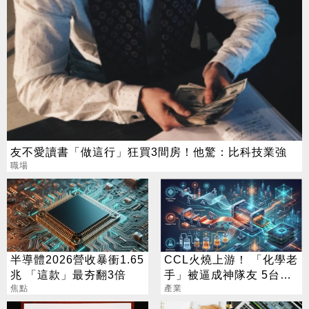
友不愛讀書「做這行」狂買3間房！他驚：比科技業強
職場
半導體2026營收暴衝1.65
CCL火燒上游！ 「化學老
兆 「這款」最夯翻3倍
手」被逼成神隊友 5台廠
焦點
默默發財
產業