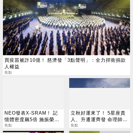
買疫苗被詐10億！ 慈濟發「3點聲明」：全力捍衛捐款
人權益
焦點
NEO發表X-SRAM！ 記
立秋好運來了！ 5星座貴
憶體密度飆5倍 施振榮：
人、升遷運齊發 命理師：
半導體迎新革命
焦點
把握黃金轉運期
焦點