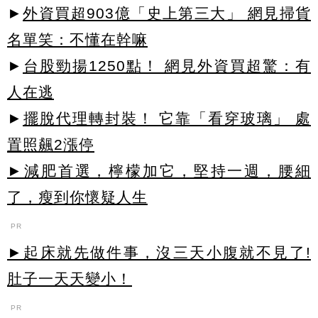
►
外資買超903億「史上第三大」 網見掃貨
名單笑：不懂在幹嘛
►
台股勁揚1250點！ 網見外資買超驚：有
人在逃
►
擺脫代理轉封裝！ 它靠「看穿玻璃」 處
置照飆2漲停
►減肥首選，檸檬加它，堅持一週，腰細
了，瘦到你懷疑人生
PR
►起床就先做件事，沒三天小腹就不見了!
肚子一天天變小！
PR