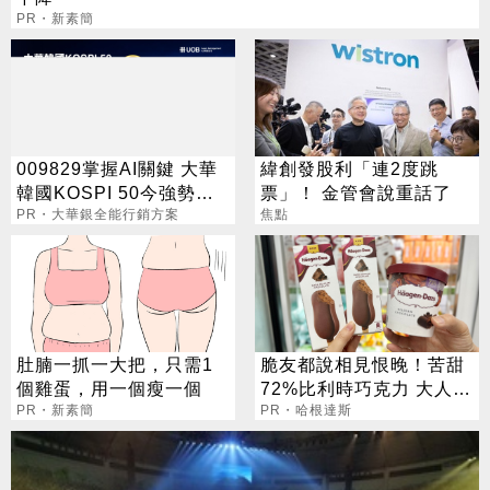
PR・新素簡
009829掌握AI關鍵 大華
緯創發股利「連2度跳
韓國KOSPI 50今強勢開
票」！ 金管會說重話了
募
PR・大華銀全能行銷方案
焦點
肚腩一抓一大把，只需1
脆友都說相見恨晚！苦甜
個雞蛋，用一個瘦一個
72%比利時巧克力 大人味
PR・新素簡
爆紅！
PR・哈根達斯