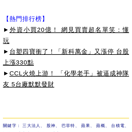
【熱門排行榜】
►
外資小買20億！ 網見買賣超名單笑：懂
玩
►
台塑四寶衝了！「新科萬金」又漲停 台股
上漲330點
►
CCL火燒上游！ 「化學老手」被逼成神隊
友 5台廠默默發財
關鍵字：
三大法人
、
股神
、
巴菲特
、
蘋果
、
蘋概
、
台積電
、