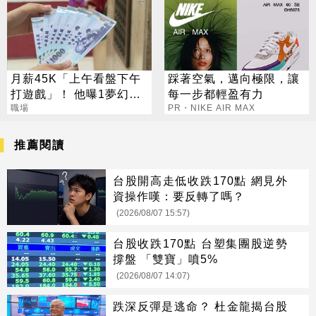
月薪45K「上午看盤下午
踩著空氣，邁向極限，讓
打遊戲」！ 他曝1夢幻職
每一步都輕盈有力
業 網嘆：比保全爽
職場
PR・NIKE AIR MAX
推薦閱讀
台股開高走低收跌170點 網見外
資操作嘆：要反轉了嗎？
(2026/08/07 15:57)
台股收跌170點 台塑集團股逆勢
撐盤 「雙寶」噴5%
(2026/08/07 14:07)
跌深反彈是逃命？ 杜金龍揭台股