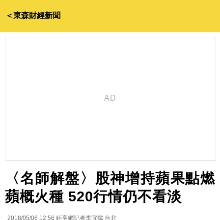
＜東森財經新聞
〈名師解盤〉股神增持蘋果點燃
蘋概火種 520行情仍不看淡
2018/05/06 12:56
鉅亨網記者李宜儒 台北