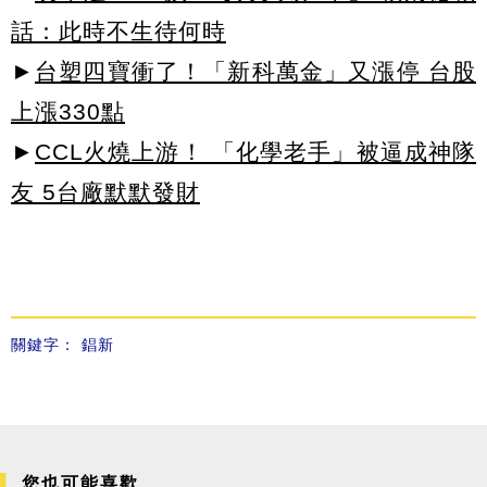
話：此時不生待何時
►
台塑四寶衝了！「新科萬金」又漲停 台股
上漲330點
►
CCL火燒上游！ 「化學老手」被逼成神隊
友 5台廠默默發財
關鍵字：
錩新
您也可能喜歡