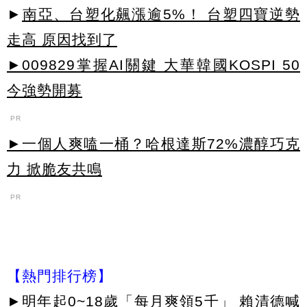
►
南亞、台塑化飆漲逾5%！ 台塑四寶逆勢
走高 原因找到了
►009829掌握AI關鍵 大華韓國KOSPI 50
今強勢開募
PR
►一個人爽嗑一桶？哈根達斯72%濃醇巧克
力 掀脆友共鳴
PR
【熱門排行榜】
►
明年起0~18歲「每月爽領5千」 賴清德喊