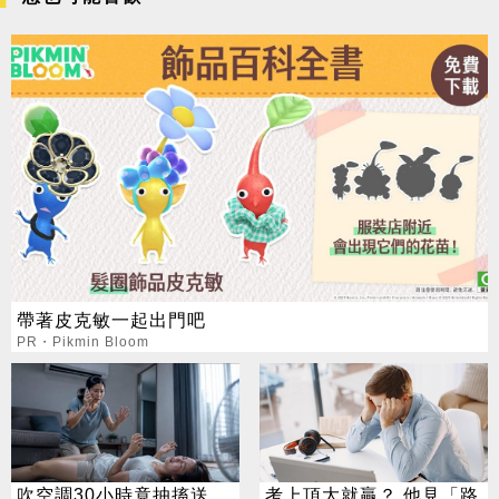
帶著皮克敏一起出門吧
PR・Pikmin Bloom
吹空調30小時竟抽搐送
考上頂大就贏？ 他見「路