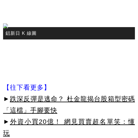
錩新日 K 線圖
【往下看更多】
►
跌深反彈是逃命？ 杜金龍揭台股箱型密碼
「這檔」手腳要快
►
外資小買20億！ 網見買賣超名單笑：懂
玩