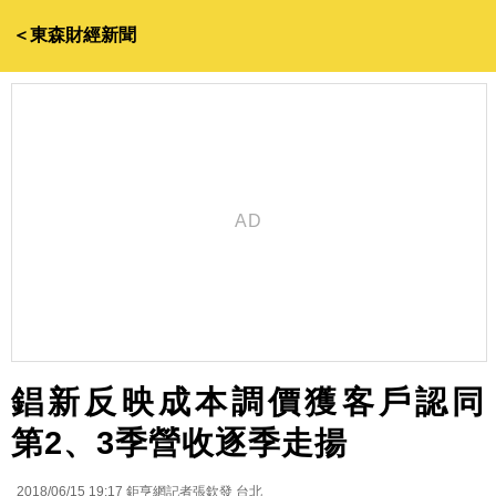
＜東森財經新聞
錩新反映成本調價獲客戶認同
第2、3季營收逐季走揚
2018/06/15 19:17
鉅亨網記者張欽發 台北