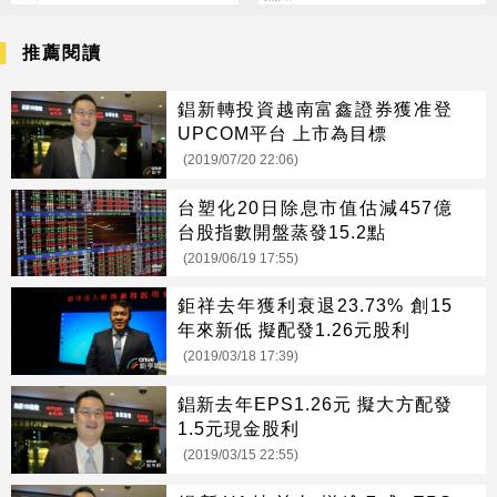
推薦閱讀
錩新轉投資越南富鑫證券獲准登
UPCOM平台 上市為目標
(2019/07/20 22:06)
台塑化20日除息市值估減457億
台股指數開盤蒸發15.2點
(2019/06/19 17:55)
鉅祥去年獲利衰退23.73% 創15
年來新低 擬配發1.26元股利
(2019/03/18 17:39)
錩新去年EPS1.26元 擬大方配發
1.5元現金股利
(2019/03/15 22:55)