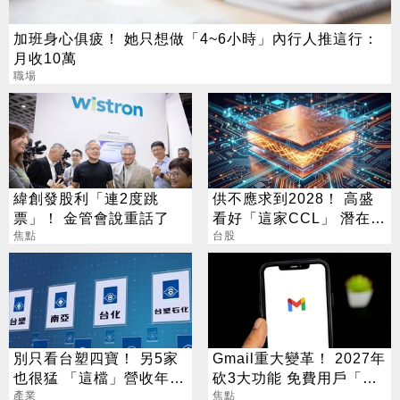
加班身心俱疲！ 她只想做「4~6小時」內行人推這行：
月收10萬
職場
緯創發股利「連2度跳
供不應求到2028！ 高盛
票」！ 金管會說重話了
看好「這家CCL」 潛在漲
焦點
幅171%
台股
別只看台塑四寶！ 另5家
Gmail重大變革！ 2027年
也很猛 「這檔」營收年增
砍3大功能 免費用戶「這
衝7倍
產業
好康」不能用了
焦點