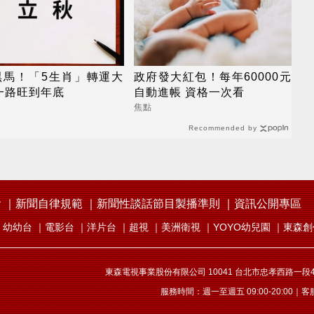
黑馬！「5生肖」轉運大
政府發大紅包！每年60000元
一路旺到年底
自動進帳 資格一次看
焦點
Recommended by
會
新聞自律規範
新聞性談話節目製播準則
資訊公開專區
幼幼台
電影台
洋片台
超視
美洲衛視
YOYO幼兒園
東森創
東森電視事業股份有限公司 10041 台北市忠孝西路一段4號
服務時間：週一至週五 09:00-20:00｜客