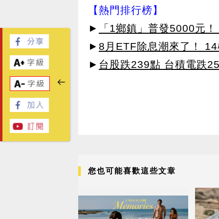
【熱門排行榜】
►
「1鄉鎮」普發5000元！
►
8月ETF除息潮來了！ 1
►
台股跌239點 台積電跌2
您也可能喜歡這些文章