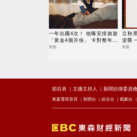
一年出國4次！ 他曝安排旅遊
立秋
「黃金4個月份」 卡對整年活
逆襲 
在期待中
焦點
焦點
節目表
主播主持人
新聞自律委員
東森電視首頁
新聞台
綜合台
戲劇台