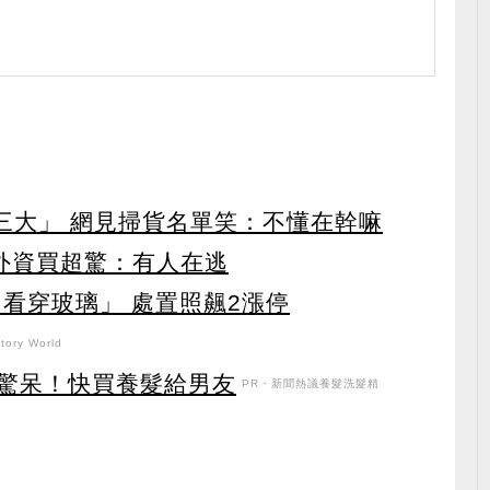
第三大」 網見掃貨名單笑：不懂在幹嘛
見外資買超驚：有人在逃
看穿玻璃」 處置照飆2漲停
ory World
驚呆！快買養髮給男友
PR・新聞熱議養髮洗髮精