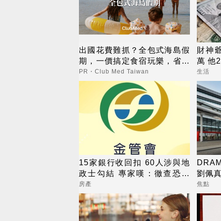
出國花費難抓？全包式海島假
財神爺
期，一價搞定食宿玩樂，省錢
萬 他
更省心！
PR・Club Med Taiwan
生活
15家銀行收回扣 60人涉與地
DR
政士勾結 專家嘆：徹查恐血
劉佩
流成河
房產
焦點