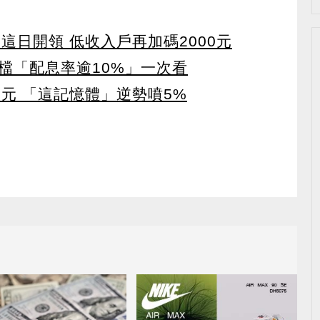
 這日開領 低收入戶再加碼2000元
4檔「配息率逾10%」一次看
5元 「這記憶體」逆勢噴5%