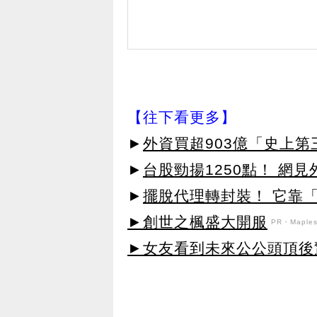
【往下看更多】
►
外資買超903億「史上
►
台股勁揚1250點！ 網
►
擺脫代理轉封裝！ 它靠「
►創世之楓盛大開服
PR・Maplest
►女友看到未來公公頭頂後