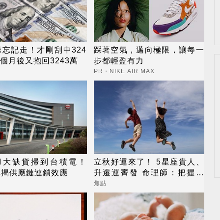
忘記走！才剛刮中324
踩著空氣，邁向極限，讓每一
2個月後又抱回3243萬
步都輕盈有力
PR・NIKE AIR MAX
AM大缺貨掃到台積電！
立秋好運來了！ 5星座貴人、
真揭供應鏈連鎖效應
升遷運齊發 命理師：把握黃
金轉運期
焦點