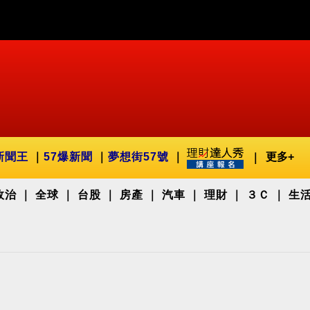
新聞王
57爆新聞
夢想街57號
更多+
政治
全球
台股
房產
汽車
理財
３Ｃ
生