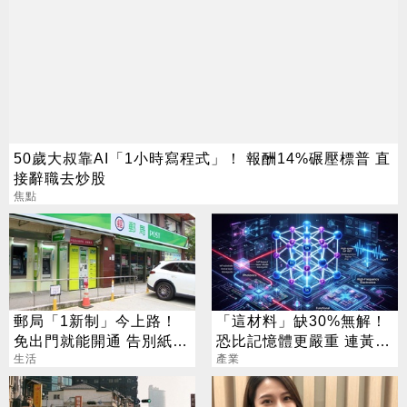
50歲大叔靠AI「1小時寫程式」！ 報酬14%碾壓標普 直
接辭職去炒股
焦點
郵局「1新制」今上路！
「這材料」缺30%無解！
免出門就能開通 告別紙本
恐比記憶體更嚴重 連黃仁
不用跑臨櫃
生活
勳都掏錢秒訂
產業