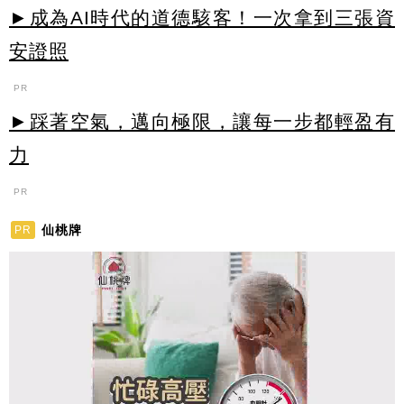
►成為AI時代的道德駭客！一次拿到三張資
安證照
PR
►踩著空氣，邁向極限，讓每一步都輕盈有
力
PR
仙桃牌
PR