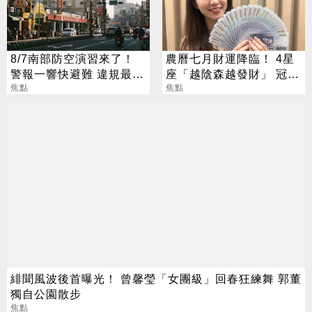
8/7南部防空演習來了！
農曆七月財運降臨！ 4星
警報一響快避難 違規最高
座「越陰森越發財」 冠軍
開罰15萬
焦點
賺到翻
焦點
緋聞風波後首曝光！ 曾馨瑩「女團級」回春狂練舞 郭董
獨自公園散步
焦點