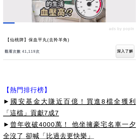
ads by popIn
【仙桃牌】保血平丸(去羚羊角)
深入了解
觀看次數 41,119次
【熱門排行榜】
►
國安基金大賺近百億！買進8檔全獲利
「這檔」貢獻7成7
►
曾年收破4000萬！ 他坐擁豪宅名車一夕
全沒了 卻喊「比過去更快樂」