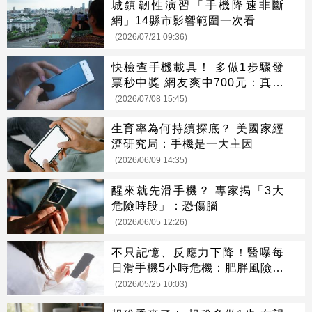
城鎮韌性演習「手機降速非斷
網」14縣市影響範圍一次看
(2026/07/21 09:36)
快檢查手機載具！ 多做1步驟發
票秒中獎 網友爽中700元：真的
有獎
(2026/07/08 15:45)
生育率為何持續探底？ 美國家經
濟研究局：手機是一大主因
(2026/06/09 14:35)
醒來就先滑手機？ 專家揭「3大
危險時段」：恐傷腦
(2026/06/05 12:26)
不只記憶、反應力下降！醫曝每
日滑手機5小時危機：肥胖風險暴
增
(2026/05/25 10:03)