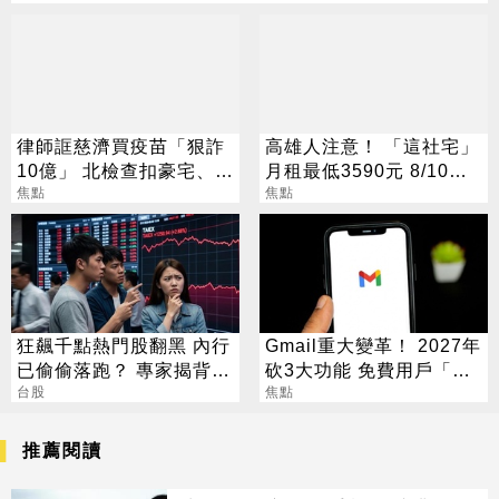
律師誆慈濟買疫苗「狠詐
高雄人注意！ 「這社宅」
10億」 北檢查扣豪宅、搜
月租最低3590元 8/10起
出158公斤黃金
焦點
放申請
焦點
狂飆千點熱門股翻黑 內行
Gmail重大變革！ 2027年
已偷偷落跑？ 專家揭背後
砍3大功能 免費用戶「這
警訊
台股
好康」不能用了
焦點
推薦閱讀