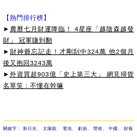
【熱門排行榜】
►
農曆七月財運降臨！ 4星座「越陰森越發
財」 冠軍賺到翻
►
財神爺忘記走！才剛刮中324萬 他2個月
後又抱回3243萬
►
外資買超903億「史上第三大」 網見掃貨
名單笑：不懂在幹嘛
關鍵字：
新日光
、
太陽能
、
電池
、
虧損
、
營收
、
中國
、
財報