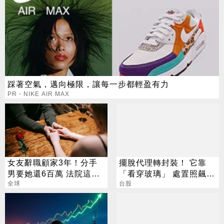
踩著空氣，邁向極限，讓每一步都輕盈有力
PR・NIKE AIR MAX
女友辭職顧家3年！分手
擺脫代理轉封裝！ 它靠
男要她還6百萬 法院這樣
「看穿玻璃」 處置照飆2
判
全球
漲停
台股