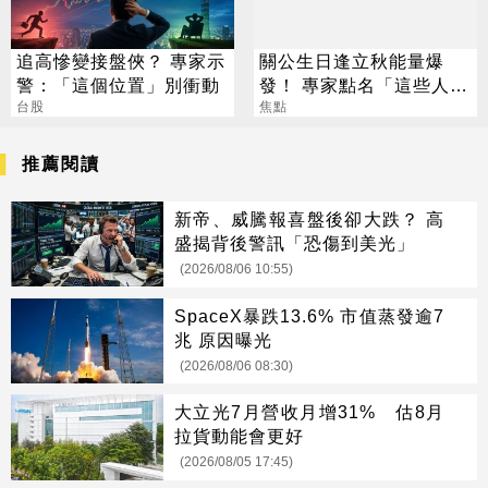
追高慘變接盤俠？ 專家示
關公生日逢立秋能量爆
警：「這個位置」別衝動
發！ 專家點名「這些人」
台股
別亂拜
焦點
推薦閱讀
新帝、威騰報喜盤後卻大跌？ 高
盛揭背後警訊「恐傷到美光」
(2026/08/06 10:55)
SpaceX暴跌13.6% 市值蒸發逾7
兆 原因曝光
(2026/08/06 08:30)
大立光7月營收月增31% 估8月
拉貨動能會更好
(2026/08/05 17:45)