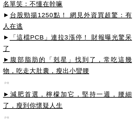
名單笑：不懂在幹嘛
►
台股勁揚1250點！ 網見外資買超驚：有
人在逃
►
「這檔PCB」連拉3漲停！ 財報曝光驚呆
了
►腹部脂肪的「剋星」找到了，常吃這幾
物，吃走大肚囊，瘦出小蠻腰
PR
►減肥首選，檸檬加它，堅持一週，腰細
了，瘦到你懷疑人生
PR