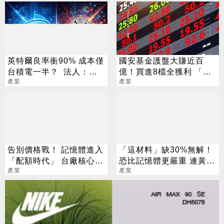
英特爾良率衝90% 成本僅
國安基金護盤大賺近百
台積電一半？ 法人：「3
億！買進8檔全獲利 「這
台廠」機會來了
產業
檔」貢獻逾7成7
產業
告別價格戰！ 記憶體進入
「這材料」缺30%無解！
「配額時代」 台廠核心指
恐比記憶體更嚴重 連黃仁
標一次看
產業
勳都掏錢秒訂
產業