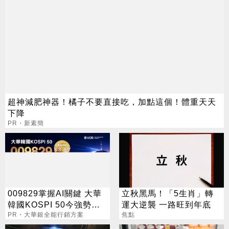
超神減肥神器！橘子不要直接吃，加點這個！體重天天
下降
PR・新素簡
009829掌握AI關鍵 大華
立秋黑馬！「5生肖」轉
韓國KOSPI 50今強勢開
運大逆襲 一路旺到年底
募
PR・大華銀全能行銷方案
焦點