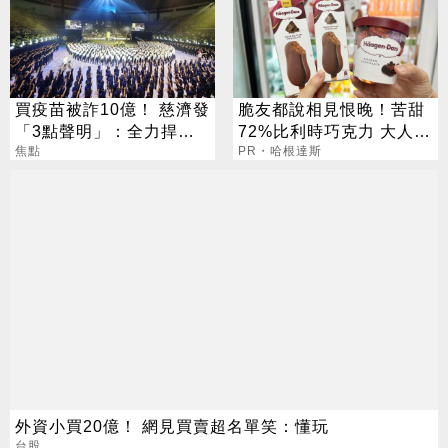
買疫苗被詐10億！ 慈濟發
脆友都說相見恨晚！苦甜
「3點聲明」：全力捍衛
72%比利時巧克力 大人味
捐款人權益
焦點
爆紅！
PR・哈根達斯
外資小買20億！ 網見買賣超名單笑：懂玩
台股