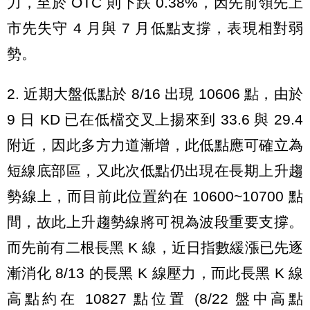
力，至於 OTC 則下跌 0.38%，因先前領先上
市先失守 4 月與 7 月低點支撐，表現相對弱
勢。
2. 近期大盤低點於 8/16 出現 10606 點，由於
9 日 KD 已在低檔交叉上揚來到 33.6 與 29.4
附近，因此多方力道漸增，此低點應可確立為
短線底部區，又此次低點仍出現在長期上升趨
勢線上，而目前此位置約在 10600~10700 點
間，故此上升趨勢線將可視為波段重要支撐。
而先前有二根長黑 K 線，近日指數緩漲已先逐
漸消化 8/13 的長黑 K 線壓力，而此長黑 K 線
高點約在 10827 點位置 (8/22 盤中高點