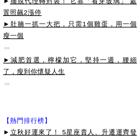
►
擺脫代理轉封裝！ 它靠「看穿玻璃」 處
置照飆2漲停
►肚腩一抓一大把，只需1個雞蛋，用一個
瘦一個
PR
►減肥首選，檸檬加它，堅持一週，腰細
了，瘦到你懷疑人生
PR
【熱門排行榜】
►
立秋好運來了！ 5星座貴人、升遷運齊發