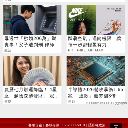
母過世「秒領206萬」辦
踩著空氣，邁向極限，讓
喪事！父子遭判刑 律師：
每一步都輕盈有力
搶錢先下手是罪
生活
PR・NIKE AIR MAX
農曆七月財運降臨！ 4星
半導體2026營收暴衝1.65
座「越陰森越發財」 冠軍
兆 「這款」最夯翻3倍
賺到翻
焦點
焦點
Recommended by
客服信箱
｜客服專線：02-2388-5918｜
隱私權政策