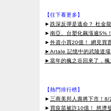
【往下看更多】
►
跌深反彈是逃命？ 杜金
►
南亞、台塑化飆漲逾5%！
►
外資小買20億！ 網見買
►Artale 記憶中的武陵道場
►當年的楓之谷回來了，楓
【熱門排行榜】
►
三商美邦人壽將下市！8/2
►
買疫苗被詐10億！ 慈