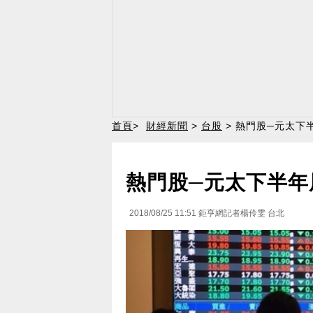
首頁
>
財經新聞
>
台股
> 熱門股─元太下
熱門股─元太下半年
2018/08/25 11:51
鉅亨網記者楊伶雯 台北