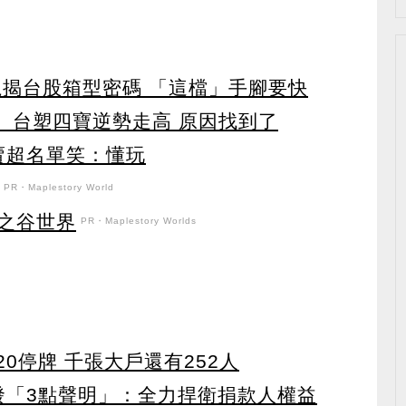
龍揭台股箱型密碼 「這檔」手腳要快
 台塑四寶逆勢走高 原因找到了
賣超名單笑：懂玩
PR・Maplestory World
之谷世界
PR・Maplestory Worlds
0停牌 千張大戶還有252人
濟發「3點聲明」：全力捍衛捐款人權益