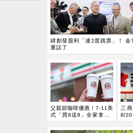
緯創發股利「連2度跳票」！ 金
重話了
父親節咖啡優惠！7-11美
三
式「買8送8」全家拿鐵2
8/
杯85元
252