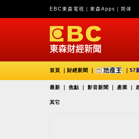
EBC東森電視
｜
東森Apps
｜
简体
首頁
財經新聞
57
最新
焦點
影音新聞
產業
其它