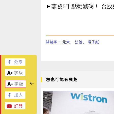
►
蒸發5千點勸減碼！ 台
關鍵字：
元太
、
法說
、
電子紙
您也可能有興趣