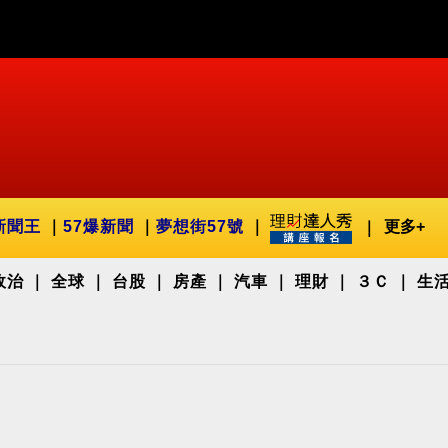
新聞王
57爆新聞
夢想街57號
更多+
政治
全球
台股
房產
汽車
理財
３Ｃ
生