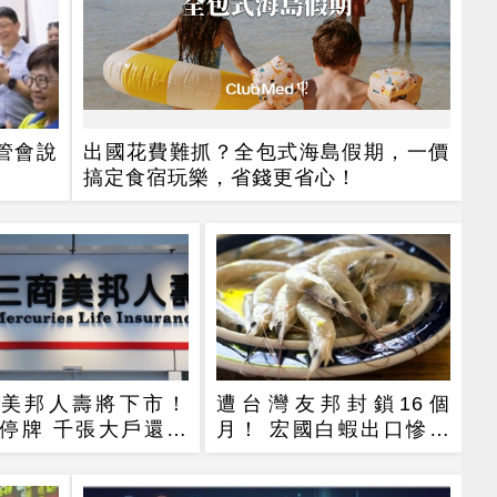
管會說
出國花費難抓？全包式海島假期，一價
搞定食宿玩樂，省錢更省心！
商美邦人壽將下市！
遭台灣友邦封鎖16個
20停牌 千張大戶還有
月！ 宏國白蝦出口慘崩
人
43%