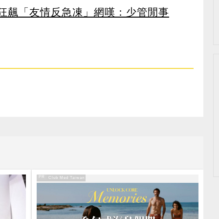
股狂飆「友情反急凍」網嘆：少管閒事
PR
PR・Club Med Taiwan