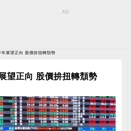
半年展望正向 股價拚扭轉頹勢
展望正向 股價拚扭轉頹勢