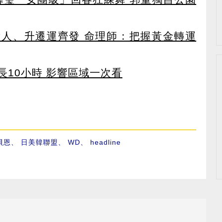
貴人、升遷運齊發 命理師：把握黃金轉運
長10小時 影響區域一次看
貝恩
、
日美韓聯盟
、
WD
、
headline