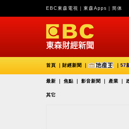
EBC東森電視
｜
東森Apps
｜
简体
首頁
財經新聞
57
最新
焦點
影音新聞
產業
其它