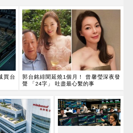
喊買台
郭台銘緋聞延燒1個月！ 曾馨瑩深夜發
聲 「24字」 吐盡最心繫的事