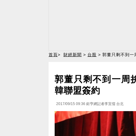
首頁
>
財經新聞
>
台股
> 郭董只剩不到一
郭董只剩不到一周拚
韓聯盟簽約
2017/09/15 09:36
鉅亨網記者李宜儒 台北