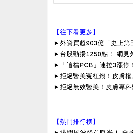
【往下看更多】
►
外資買超903億「史上
►
台股勁揚1250點！ 網
►
「這檔PCB」連拉3漲停
►拒絕醫美冤枉錢！皮膚權威指
►拒絕無效醫美！皮膚專科醫
【熱門排行榜】
►
緋聞風波後首曝光！ 曾