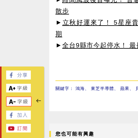
散步
►
立秋好運來了！ 5星座
期
►
全台9縣市今起停水！ 最
關鍵字：
鴻海
、
東芝半導體
、
蘋果
、
您也可能有興趣