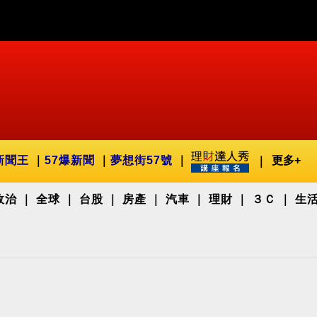
新聞王
57爆新聞
夢想街57號
更多+
政治
全球
台股
房產
汽車
理財
３Ｃ
生