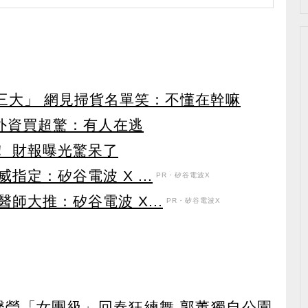
第三大」 網見掃貨名單笑：不懂在幹嘛
見外資買超驚：有人在逃
！ 財報曝光驚呆了
定：矽谷電波 X ...
PR・矽谷電波X
師大推：矽谷電波 X...
PR・矽谷電波X
馨瑩「女團級」回春狂練舞 郭董獨自公園