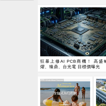
狂暴上修AI PCB商機！ 高盛
燿、臻鼎、台光電 目標價曝光
PR
PR・Club Med Taiwan