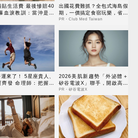
貼生活費 最後慘賠40
出國花費難抓？全包式海島假
他曝血淚教訓：當沖是毒
期，一價搞定食宿玩樂，省錢
更省心！
PR・Club Med Taiwan
運來了！ 5星座貴人、
2026美肌新趨勢「外泌體＋
運齊發 命理師：把握黃
矽谷電波X」聯手，開啟高階
運期
養膚新世代
PR・矽谷電波X