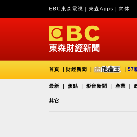
EBC東森電視
｜
東森Apps
｜
简体
首頁
財經新聞
57
最新
焦點
影音新聞
產業
其它