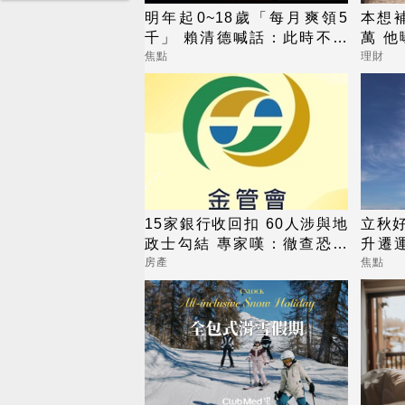
明年起0~18歲「每月爽領5
本想補
千」 賴清德喊話：此時不生
萬 
待何時
藥
焦點
理財
15家銀行收回扣 60人涉與地
立秋好
政士勾結 專家嘆：徹查恐血
升遷
流成河
金轉
房產
焦點