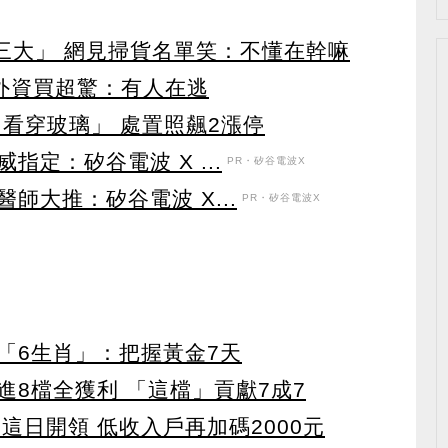
第三大」 網見掃貨名單笑：不懂在幹嘛
見外資買超驚：有人在逃
看穿玻璃」 處置照飆2漲停
定：矽谷電波 X ...
PR・矽谷電波X
師大推：矽谷電波 X...
PR・矽谷電波X
「6生肖」：把握黃金7天
8檔全獲利 「這檔」貢獻7成7
 這日開領 低收入戶再加碼2000元