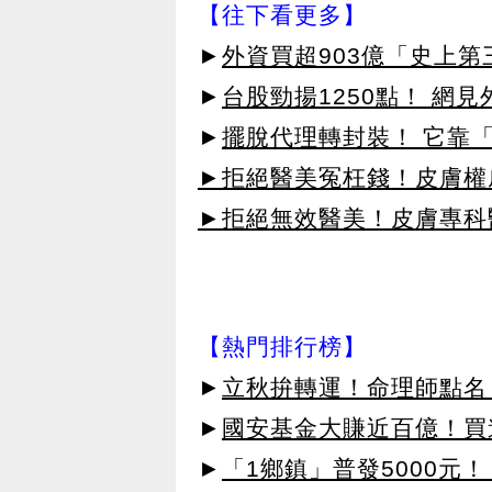
【往下看更多】
►
外資買超903億「史上
►
台股勁揚1250點！ 網
►
擺脫代理轉封裝！ 它靠「
►拒絕醫美冤枉錢！皮膚權威指
►拒絕無效醫美！皮膚專科醫
【熱門排行榜】
►
立秋拚轉運！命理師點名
►
國安基金大賺近百億！買進
►
「1鄉鎮」普發5000元！