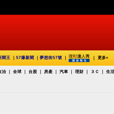
新聞王
57爆新聞
夢想街57號
更多+
政治
全球
台股
房產
汽車
理財
３Ｃ
生