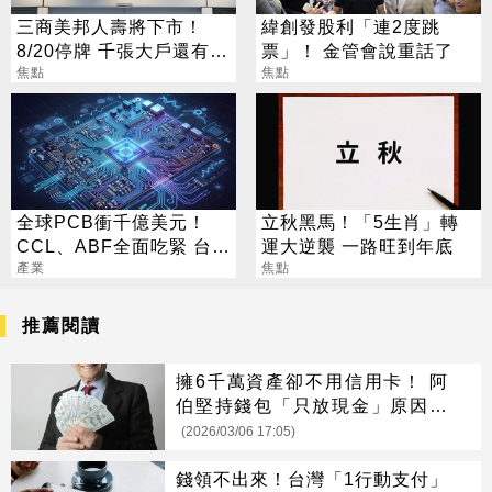
三商美邦人壽將下市！
緯創發股利「連2度跳
8/20停牌 千張大戶還有
票」！ 金管會說重話了
252人
焦點
焦點
全球PCB衝千億美元！
立秋黑馬！「5生肖」轉
CCL、ABF全面吃緊 台廠
運大逆襲 一路旺到年底
迎兆元商機
產業
焦點
推薦閱讀
擁6千萬資產卻不用信用卡！ 阿
伯堅持錢包「只放現金」原因曝
光
(2026/03/06 17:05)
錢領不出來！台灣「1行動支付」