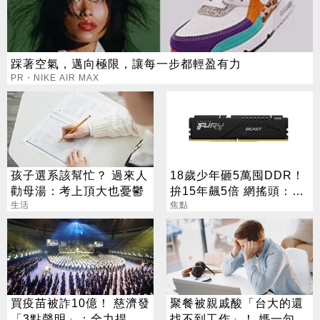
踩著空氣，邁向極限，讓每一步都輕盈有力
PR・NIKE AIR MAX
孩子選系該幫忙？ 過來人
18歲少年砸5萬囤DDR！
勸母湯：考上頂大也憂鬱
拚15年飆5倍 網搖頭：會
生活
報廢
焦點
買疫苗被詐10億！ 慈濟發
聚餐被親戚酸「台大的還
「3點聲明」：全力捍衛
找不到工作」！ 媽一句神