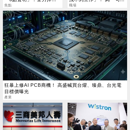
捐款人權益
焦點
回戰場秒靜音
職場
狂暴上修AI PCB商機！ 高盛喊買台燿、臻鼎、台光電
目標價曝光
產業