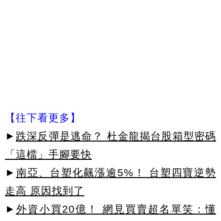
【往下看更多】
►
跌深反彈是逃命？ 杜金龍揭台股箱型密碼
「這檔」手腳要快
►
南亞、台塑化飆漲逾5%！ 台塑四寶逆勢
走高 原因找到了
►
外資小買20億！ 網見買賣超名單笑：懂