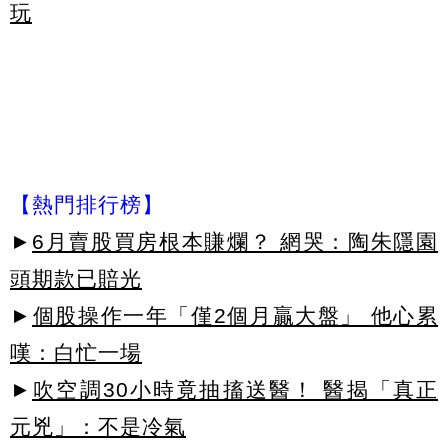
玩
【熱門排行榜】
►
6月賣股買房根本賺爛？ 網哭：陶朱隱園
頭期款已賠光
►
個股操作一年「僅2個月贏大盤」 他心累
嘆：白忙一場
►
吹空調30小時竟抽搐送醫！ 醫揭「真正
元兇」：不是冷氣