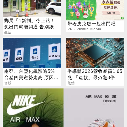
郵局「1新制」今上路！
帶著皮克敏一起出門吧
免出門就能開通 告別紙本
PR・Pikmin Bloom
不用跑臨櫃
生活
南亞、台塑化飆漲逾5%！
半導體2026營收暴衝1.65
台塑四寶逆勢走高 原因找
兆 「這款」最夯翻3倍
到了
台股
焦點