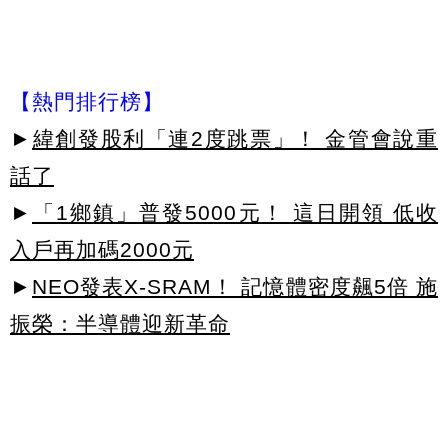
【熱門排行榜】
►
緯創發股利「連2度跳票」！ 金管會說重
話了
►
「1鄉鎮」普發5000元！ 這日開領 低收
入戶再加碼2000元
►
NEO發表X-SRAM！ 記憶體密度飆5倍 施
振榮：半導體迎新革命