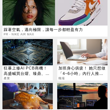
踩著空氣，邁向極限，讓每一步都輕盈有力
PR・NIKE AIR MAX
狂暴上修AI PCB商機！
加班身心俱疲！ 她只想做
高盛喊買台燿、臻鼎、台
「4~6小時」內行人推這
產業
光電 目標價曝光
行：月收10萬
職場