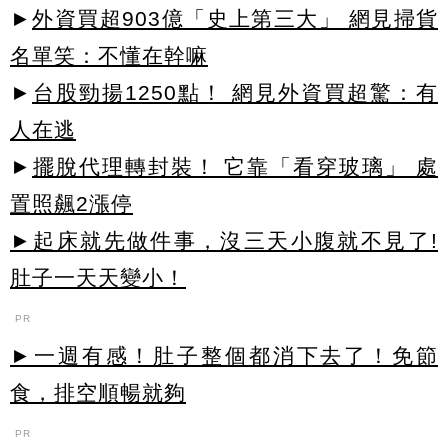
►
外資買超903億「史上第三大」 網見掃貨
名單笑：不懂在幹嘛
►
台股勁揚1250點！ 網見外資買超驚：有
人在逃
►
擺脫代理轉封裝！ 它靠「看穿玻璃」 處
置照飆2漲停
►起床就先做件事，沒三天小腹就不見了!
肚子一天天變小！
PR
►一週有感！肚子整個都消下去了！免節
食，排空順暢就夠
PR