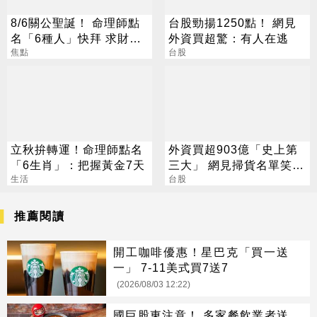
8/6關公聖誕！ 命理師點
台股勁揚1250點！ 網見
名「6種人」快拜 求財求
外資買超驚：有人在逃
職保平安
焦點
台股
立秋拚轉運！命理師點名
外資買超903億「史上第
「6生肖」：把握黃金7天
三大」 網見掃貨名單笑：
生活
不懂在幹嘛
台股
推薦閱讀
開工咖啡優惠！星巴克「買一送
一」 7-11美式買7送7
(2026/08/03 12:22)
國巨股東注意！ 多家餐飲業者送