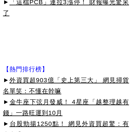
►
「這檔PCB」連拉3漲停！ 財報曝光驚呆
了
【熱門排行榜】
►
外資買超903億「史上第三大」 網見掃貨
名單笑：不懂在幹嘛
►
金牛座下弦月發威！ 4星座「越整理越有
錢」一路旺運到10月
►
台股勁揚1250點！ 網見外資買超驚：有