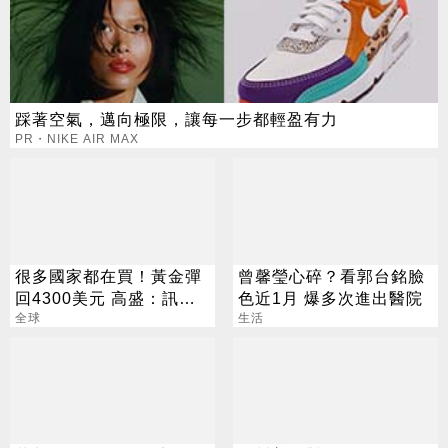
踩著空氣，邁向極限，讓每一步都輕盈有力
PR・NIKE AIR MAX
很多國家都在買！黃金彈
曾馨瑩心碎？看郭台銘臉
回4300美元 高盛：訊號
色近1月 爆多次進出醫院
來了
全球
生活