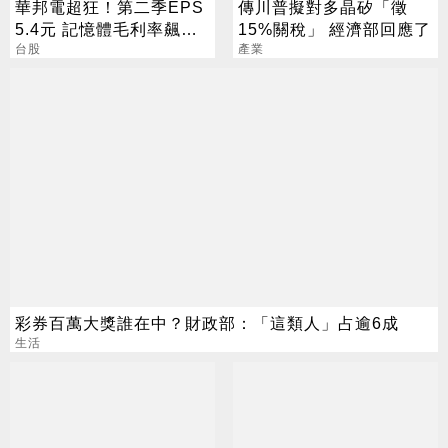
華邦電超狂！第二季EPS
傳川普擬對多晶矽「徵
5.4元 記憶體毛利率飆至
15%關稅」 經濟部回應了
70.3%
台股
產業
彩券百萬大獎誰在中？財政部：「這類人」占逾6成
生活