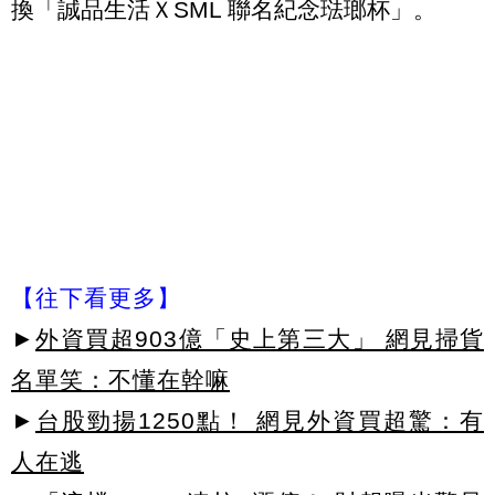
換「誠品生活ＸSML 聯名紀念琺瑯杯」。
【往下看更多】
►
外資買超903億「史上第三大」 網見掃貨
名單笑：不懂在幹嘛
►
台股勁揚1250點！ 網見外資買超驚：有
人在逃