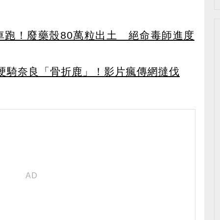
車跑！廢藥殼80萬粒出土 絕命毒師進度
硬騎奈良「骨折鹿」！影片瘋傳網撻伐