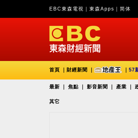
EBC東森電視
｜
東森Apps
｜
简体
首頁
財經新聞
57
最新
焦點
影音新聞
產業
其它