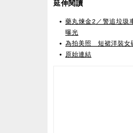
延伸閱讀
藥丸煉金2／警追垃圾
曝光
為拍美照 短裙洋裝女
原始連結