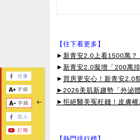
【往下看更多】
►
新青安2.0上看1500
►
新青安2.0擬增「200
►
買房更安心！新青安2.
►2026美肌新趨勢「外泌體
►拒絕醫美冤枉錢！皮膚權威指
【熱門排行榜】