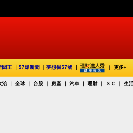
新聞王
57爆新聞
夢想街57號
更多+
政治
全球
台股
房產
汽車
理財
３Ｃ
生