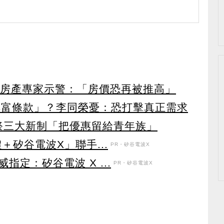
萬？ 房產專家示警：「房價恐再被推高」
萬排富條款」？李同榮憂：恐打擊真正需求
0祭三大新制「把優惠留給青年族」
＋矽谷電波X」聯手...
PR・矽谷電波X
定：矽谷電波 X ...
PR・矽谷電波X