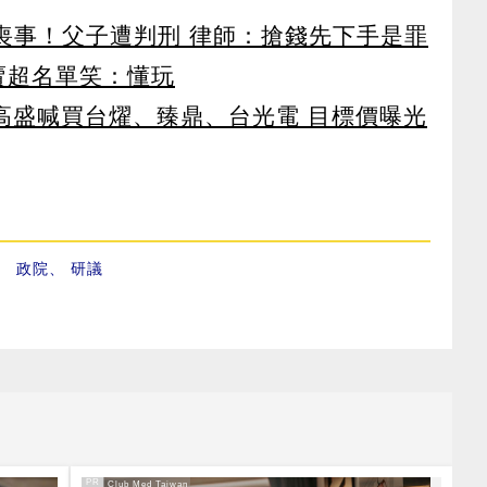
辦喪事！父子遭判刑 律師：搶錢先下手是罪
賣超名單笑：懂玩
！ 高盛喊買台燿、臻鼎、台光電 目標價曝光
、
政院
、
研議
PR
PR・Club Med Taiwan