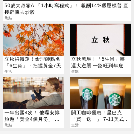
50歲大叔靠AI「1小時寫程式」！ 報酬14%碾壓標普 直
接辭職去炒股
焦點
立秋拚轉運！命理師點名
立秋黑馬！「5生肖」轉
「6生肖」：把握黃金7天
運大逆襲 一路旺到年底
生活
焦點
一年出國4次！ 他曝安排
開工咖啡優惠！星巴克
旅遊「黃金4個月份」 卡
「買一送一」 7-11美式買
對整年活在期待中
焦點
7送7
生活