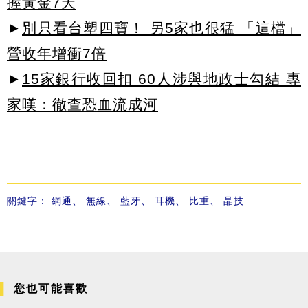
握黃金7天
►
別只看台塑四寶！ 另5家也很猛 「這檔」
營收年增衝7倍
►
15家銀行收回扣 60人涉與地政士勾結 專
家嘆：徹查恐血流成河
關鍵字：
網通
、
無線
、
藍牙
、
耳機
、
比重
、
晶技
您也可能喜歡