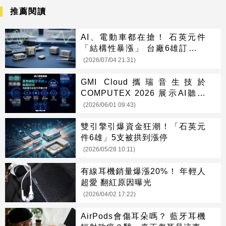
推薦閱讀
AI、電動車都在搶！ 石英元件
「結構性暴漲」 台廠6雄訂單排
到明年
(2026/07/04 21:31)
GMI Cloud攜瑞音生技於
COMPUTEX 2026 展示AI聽覺
系統應用
(2026/06/01 09:43)
雙引擎引爆資金狂潮！「石英元
件6雄」5支被拱到漲停
(2026/05/28 10:11)
有線耳機銷量爆漲20%！ 年輕人
超愛 翻紅原因曝光
(2026/04/02 17:22)
AirPods會傷耳朵嗎？ 藍牙耳機