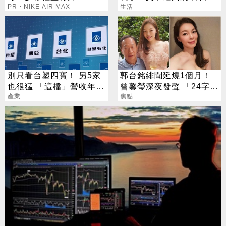
PR・NIKE AIR MAX
搶錢先下手是罪
生活
別只看台塑四寶！ 另5家
郭台銘緋聞延燒1個月！
也很猛 「這檔」營收年增
曾馨瑩深夜發聲 「24字」
衝7倍
產業
吐盡最心繫的事
焦點