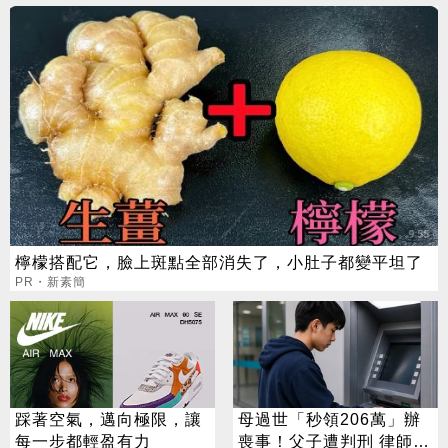
檸檬搭配它，臉上斑點全部消失了，小肚子都變平坦了
PR・新素簡
踩著空氣，邁向極限，讓
母過世「秒領206萬」辦
每一步都輕盈有力
喪事！父子遭判刑 律師：