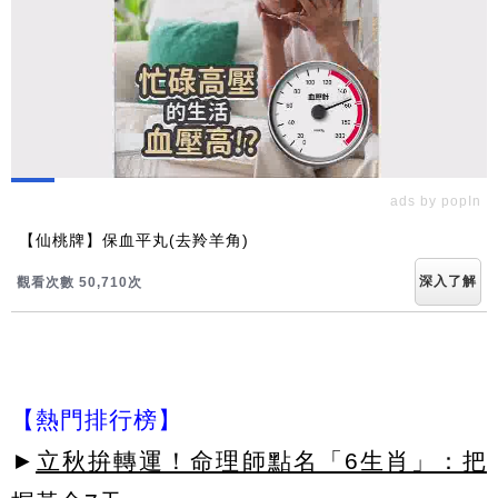
ads by popIn
【仙桃牌】保血平丸(去羚羊角)
深入了解
觀看次數 50,716次
【熱門排行榜】
►
立秋拚轉運！命理師點名「6生肖」：把