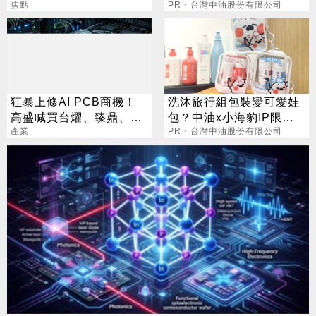
2000元
焦點
選擇
PR・台灣中油股份有限公司
狂暴上修AI PCB商機！
洗沐旅行組包裝變可愛娃
高盛喊買台燿、臻鼎、台
包？中油x小海豹IP限量
產業
光電 目標價曝光
聯名款
PR・台灣中油股份有限公司