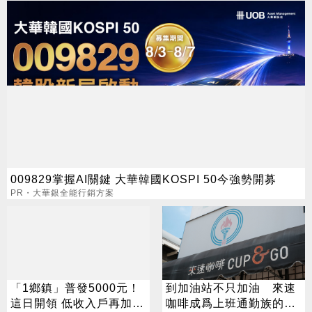
009829掌握AI關鍵 大華韓國KOSPI 50今強勢開募
PR・大華銀全能行銷方案
「1鄉鎮」普發5000元！
到加油站不只加油 來速
這日開領 低收入戶再加碼
咖啡成爲上班通勤族的新