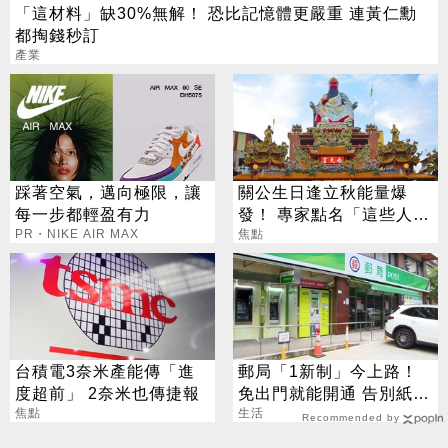
「這材料」缺30%無解！ 恐比記憶體更嚴重 連黃仁勳
都掏錢秒訂
產業
踩著空氣，邁向極限，讓
關公生日逢立秋能量爆
每一步都輕盈有力
發！ 專家點名「這些人」
PR・NIKE AIR MAX
別亂拜
焦點
台積電3奈米產能傳「進
郵局「1新制」今上路！
度超前」 2奈米也傳捷報
免出門就能開通 告別紙本
焦點
不用跑臨櫃
生活
Recommended by