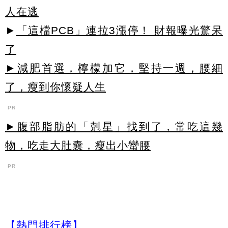
人在逃
►
「這檔PCB」連拉3漲停！ 財報曝光驚呆
了
►減肥首選，檸檬加它，堅持一週，腰細
了，瘦到你懷疑人生
PR
►腹部脂肪的「剋星」找到了，常吃這幾
物，吃走大肚囊，瘦出小蠻腰
PR
【熱門排行榜】