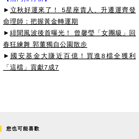
►
立秋好運來了！ 5星座貴人、升遷運齊發
命理師：把握黃金轉運期
►
緋聞風波後首曝光！ 曾馨瑩「女團級」回
春狂練舞 郭董獨自公園散步
►
國安基金大賺近百億！買進8檔全獲利
「這檔」貢獻7成7
您也可能喜歡