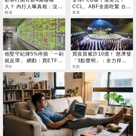
人？ 內行人曝真相：沒想
CCL、ABF全面吃緊 台廠
像中輕鬆
職場
迎兆元商機
產業
他堅守紀律5%停損「一剁
買疫苗被詐10億！ 慈濟發
就反彈」 網勸：買ETF刪
「3點聲明」：全力捍衛
App
理財
捐款人權益
焦點