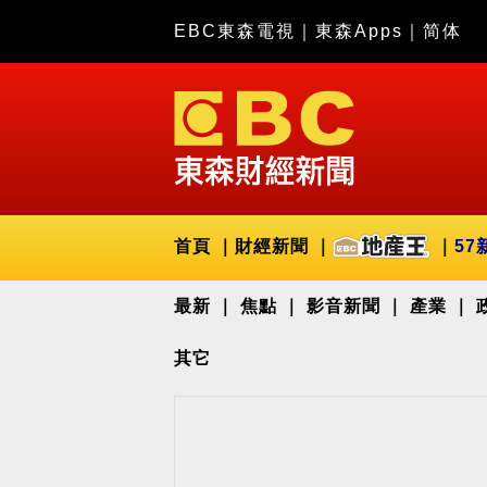
EBC東森電視
｜
東森Apps
｜
简体
首頁
財經新聞
57
最新
焦點
影音新聞
產業
其它