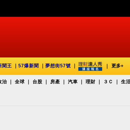
新聞王
57爆新聞
夢想街57號
更多+
政治
全球
台股
房產
汽車
理財
３Ｃ
生