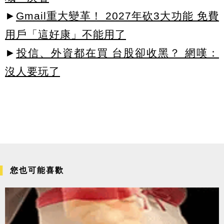
►
Gmail重大變革！ 2027年砍3大功能 免費
用戶「這好康」不能用了
►
投信、外資都在買 台股卻收黑？ 網嘆：
沒人要玩了
您也可能喜歡