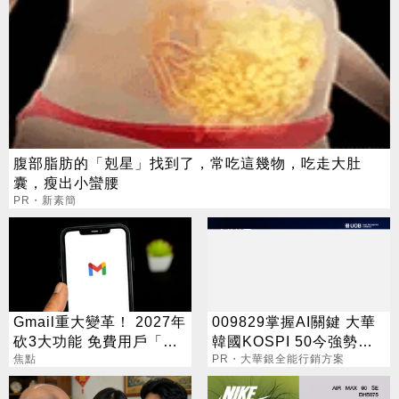
腹部脂肪的「剋星」找到了，常吃這幾物，吃走大肚
囊，瘦出小蠻腰
PR・新素簡
Gmail重大變革！ 2027年
009829掌握AI關鍵 大華
砍3大功能 免費用戶「這
韓國KOSPI 50今強勢開
好康」不能用了
焦點
募
PR・大華銀全能行銷方案