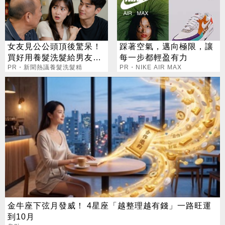
女友見公公頭頂後驚呆！
踩著空氣，邁向極限，讓
買好用養髮洗髮給男友引
每一步都輕盈有力
網議論
PR・新聞熱議養髮洗髮精
PR・NIKE AIR MAX
金牛座下弦月發威！ 4星座「越整理越有錢」一路旺運
到10月