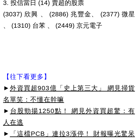
3. 投信當日 (14) 賣超的股票
(3037) 欣興 、 (2886) 兆豐金、 (2377) 微星
、 (1310) 台苯 、 (2449) 京元電子
【往下看更多】
►
外資買超903億「史上第三大」 網見掃貨
名單笑：不懂在幹嘛
►
台股勁揚1250點！ 網見外資買超驚：有
人在逃
►
「這檔PCB」連拉3漲停！ 財報曝光驚呆