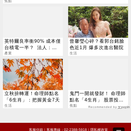
焦點
英特爾良率衝90% 成本僅
曾馨瑩心碎？看郭台銘臉
台積電一半？ 法人：「3
色近1月 爆多次進出醫院
台廠」機會來了
產業
生活
立秋拚轉運！命理師點名
鬼門一開就發財！ 命理師
「6生肖」：把握黃金7天
點名「4生肖」 股票投資
生活
大翻身
焦點
Recommended by
客服信箱
｜客服專線：02-2388-5918｜
隱私權政策