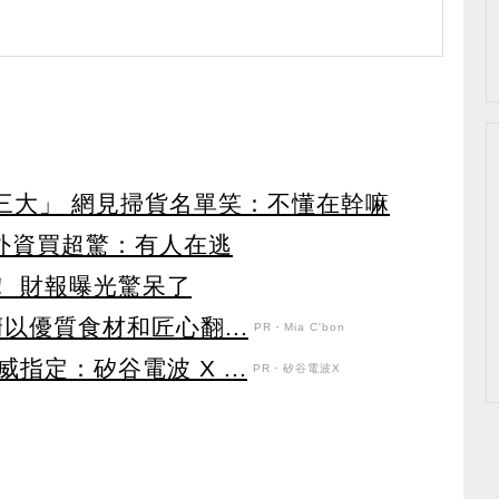
第三大」 網見掃貨名單笑：不懂在幹嘛
見外資買超驚：有人在逃
！ 財報曝光驚呆了
以優質食材和匠心翻...
PR・Mia C'bon
定：矽谷電波 X ...
PR・矽谷電波X