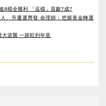
8檔全獲利 「這檔」貢獻7成7
貴人、升遷運齊發 命理師：把握黃金轉運
運大逆襲 一路旺到年底