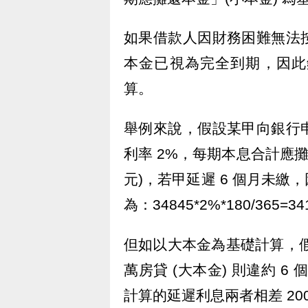
如果借款人因財務困難無法
本金已視為完全到期，因此
算。
舉例來說，假設某甲向銀行申貸
利率 2%，每期本息合計應攤還 48
元)，若甲延遲 6 個月未
為：34845*2%*180/365=3
但如以大本金為基礎計算，假設
萬房貸 (大本金) 則違約 6
計算的延遲利息兩者相差 20