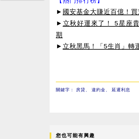
【熱門排行榜】
►
國安基金大賺近百億！買進
►
立秋好運來了！ 5星座
期
►
立秋黑馬！「5生肖」轉
關鍵字：
房貸
、
違約金
、
延遲利息
您也可能有興趣