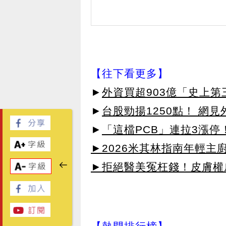
【往下看更多】
►
外資買超903億「史上
►
台股勁揚1250點！ 網
►
「這檔PCB」連拉3漲停
►2026米其林指南年輕主廚
►拒絕醫美冤枉錢！皮膚權威指