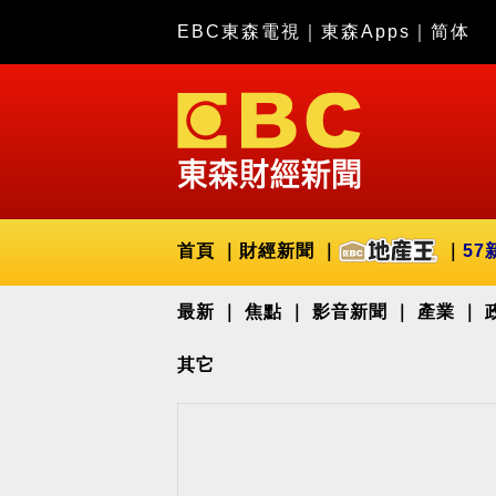
EBC東森電視
｜
東森Apps
｜
简体
首頁
財經新聞
57
最新
焦點
影音新聞
產業
其它