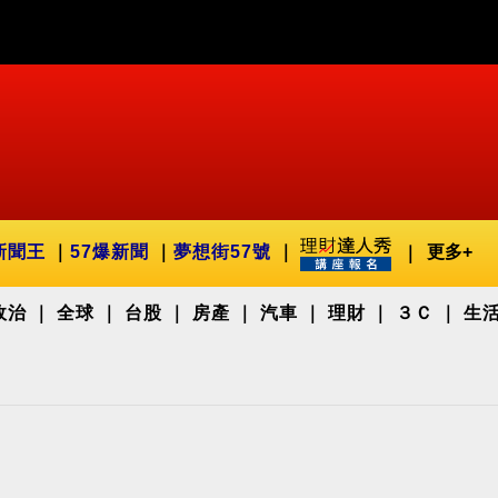
新聞王
57爆新聞
夢想街57號
更多+
政治
全球
台股
房產
汽車
理財
３Ｃ
生