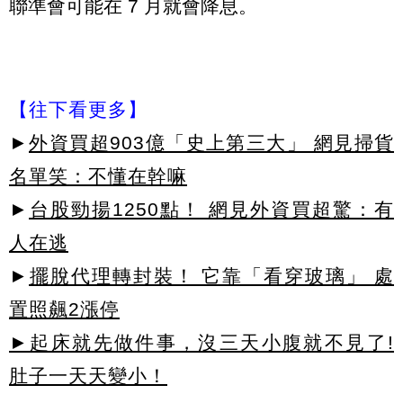
聯準會可能在 7 月就會降息。
【往下看更多】
►
外資買超903億「史上第三大」 網見掃貨
名單笑：不懂在幹嘛
►
台股勁揚1250點！ 網見外資買超驚：有
人在逃
►
擺脫代理轉封裝！ 它靠「看穿玻璃」 處
置照飆2漲停
►起床就先做件事，沒三天小腹就不見了!
肚子一天天變小！