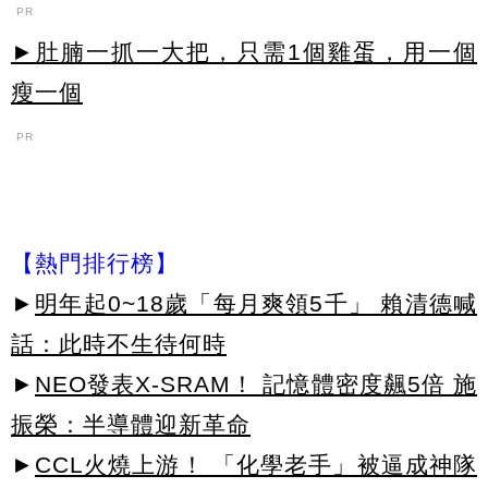
PR
►肚腩一抓一大把，只需1個雞蛋，用一個
瘦一個
PR
【熱門排行榜】
►
明年起0~18歲「每月爽領5千」 賴清德喊
話：此時不生待何時
►
NEO發表X-SRAM！ 記憶體密度飆5倍 施
振榮：半導體迎新革命
►
CCL火燒上游！ 「化學老手」被逼成神隊