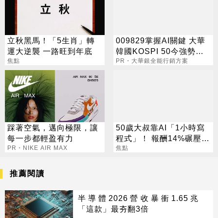
立秋黑馬！「5生肖」轉
009829掌握AI關鍵 大華
運大逆襲 一路旺到年底
韓國KOSPI 50今強勢開
焦點
募
PR・大華銀全能行銷方案
踩著空氣，邁向極限，讓
50歲大叔靠AI「1小時寫
每一步都輕盈有力
程式」！ 報酬14%碾壓標
PR・NIKE AIR MAX
普 直接辭職去炒股
焦點
推薦閱讀
半導體2026營收暴衝1.65兆
「這款」最夯翻3倍