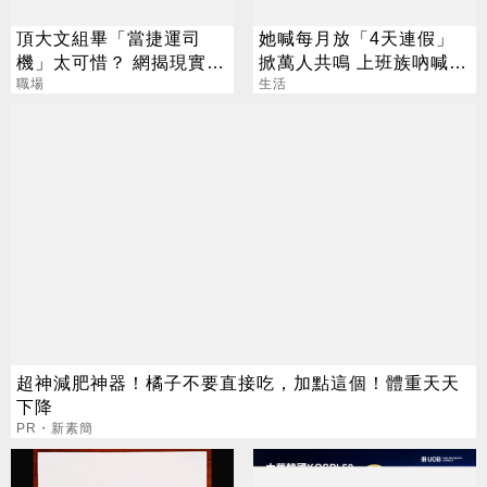
頂大文組畢「當捷運司
她喊每月放「4天連假」
機」太可惜？ 網揭現實：
掀萬人共鳴 上班族吶喊：
高中就能考
職場
這樣才活得像人
生活
超神減肥神器！橘子不要直接吃，加點這個！體重天天
下降
PR・新素簡