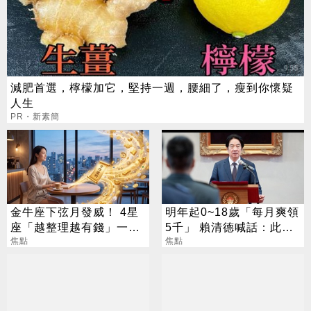
減肥首選，檸檬加它，堅持一週，腰細了，瘦到你懷疑
人生
PR・新素簡
金牛座下弦月發威！ 4星
明年起0~18歲「每月爽領
座「越整理越有錢」一路
5千」 賴清德喊話：此時
旺運到10月
焦點
不生待何時
焦點