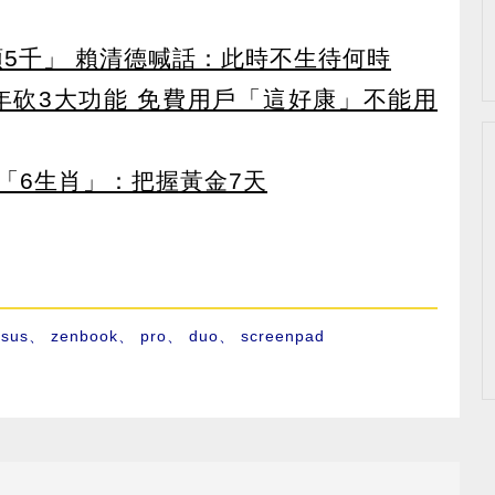
領5千」 賴清德喊話：此時不生待何時
27年砍3大功能 免費用戶「這好康」不能用
「6生肖」：把握黃金7天
asus
、
zenbook
、
pro
、
duo
、
screenpad