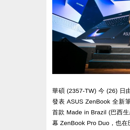
華碩 (2357-TW) 今 (
發表 ASUS ZenBook 全
首款 Made in Brazi
幕 ZenBook Pro Duo