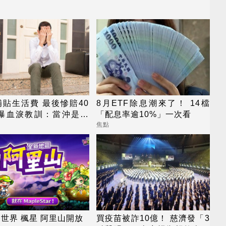
貼生活費 最後慘賠40
8月ETF除息潮來了！ 14檔
他曝血淚教訓：當沖是毒
「配息率逾10%」一次看
焦點
世界 楓星 阿里山開放
買疫苗被詐10億！ 慈濟發「3