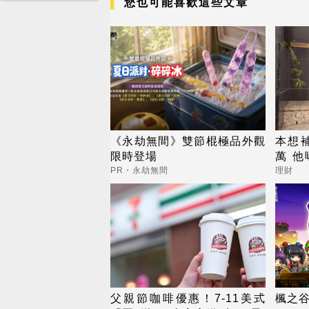
您也可能喜歡這些文章
《永劫無間》雙節棍極品外觀
本想補
限時登場
萬 
藥
PR・永劫無間
理財
父親節咖啡優惠！7-11美式
楓之谷