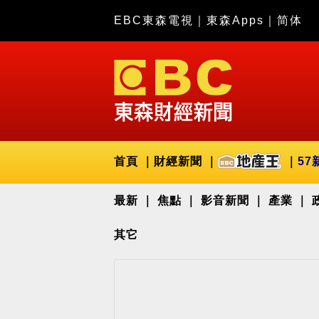
EBC東森電視
｜
東森Apps
｜
简体
首頁
財經新聞
57
最新
焦點
影音新聞
產業
其它