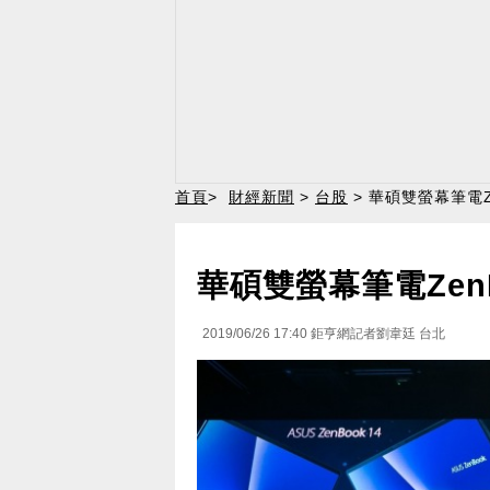
首頁
>
財經新聞
>
台股
> 華碩雙螢幕筆電Ze
華碩雙螢幕筆電ZenBo
2019/06/26 17:40
鉅亨網記者劉韋廷 台北