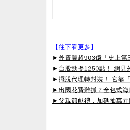
【往下看更多】
►
外資買超903億「史上
►
台股勁揚1250點！ 網
►
擺脫代理轉封裝！ 它靠「
►出國花費難抓？全包式海島
►父親節獻禮，加碼抽萬元