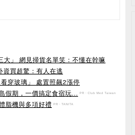
第三大」 網見掃貨名單笑：不懂在幹嘛
見外資買超驚：有人在逃
看穿玻璃」 處置照飆2漲停
假期，一價搞定食宿玩...
PR・Club Med Taiwan
體脂機與多項好禮
PR・TANITA