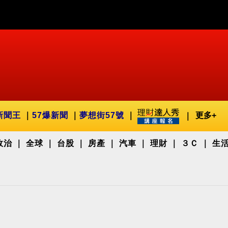
新聞王
57爆新聞
夢想街57號
更多+
政治
全球
台股
房產
汽車
理財
３Ｃ
生