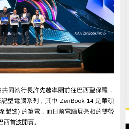
26) 日由共同執行長許先越率團前往巴西聖保羅，
新筆記型電腦系列，其中 ZenBook 14 是華碩
l (巴西生產製造) 的筆電，而日前電腦展亮相的雙螢
，也在巴西首波開賣。