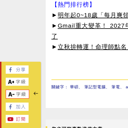
【熱門排行榜】
►
明年起0~18歲「每月爽
►
Gmail重大變革！ 20
了
►
立秋拚轉運！命理師點名
關鍵字：
華碩
、
筆記型電腦
、
筆電
、