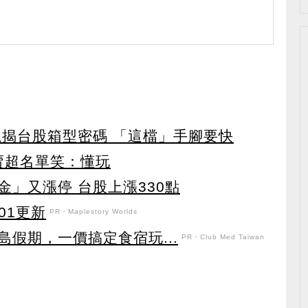
龍揭台股箱型密碼 「這檔」手腳要快
賣超名單笑：懂玩
」又漲停 台股上漲330點
101更新
PR・Maplestory Worlds
假期，一價搞定食宿玩...
PR・Club Med Taiwan