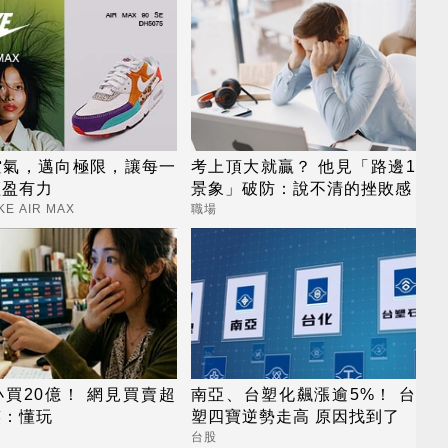
空氣，邁向極限，讓每一
考上頂大就贏？ 他見「路邊1
輕盈有力
景象」破防：說不清的挫敗感
KE AIR MAX
職場
買20億！ 網見買賣超
南亞、台塑化飆漲逾5%！ 台
笑：懂玩
塑四寶逆勢走高 原因找到了
台股