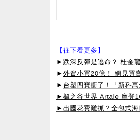
【往下看更多】
►
跌深反彈是逃命？ 杜金
►
外資小買20億！ 網見買
►
台塑四寶衝了！「新科萬金
►楓之谷世界 Artale 摩登
►出國花費難抓？全包式海島