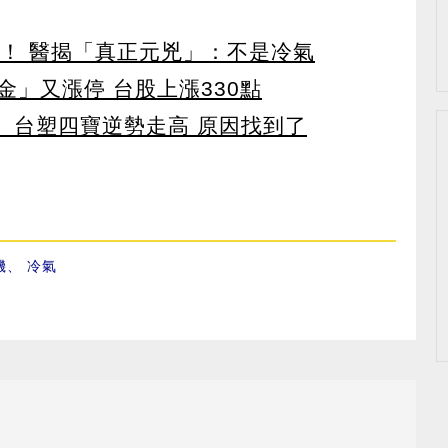
醫！ 醫揭「真正元兇」：不是冷氣
」又漲停 台股上漲330點
 台塑四寶逆勢走高 原因找到了
機
、
冷氣