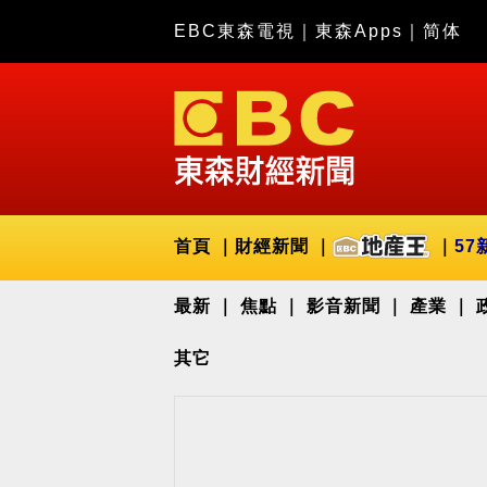
EBC東森電視
｜
東森Apps
｜
简体
首頁
財經新聞
57
最新
焦點
影音新聞
產業
其它