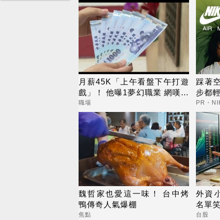
月薪45K「上午看盤下午打遊
踩著
戲」！ 他曝1夢幻職業 網嘆：
步都
比保全爽
職場
PR・NI
魏哲家也愛這一味！ 台中烤
外資小
鴨傳奇人氣爆棚
名單
焦點
台股