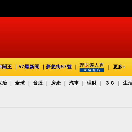
新聞王
57爆新聞
夢想街57號
更多+
政治
全球
台股
房產
汽車
理財
３Ｃ
生