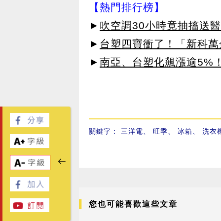
【熱門排行榜】
►
吹空調30小時竟抽搐送
►
台塑四寶衝了！「新科萬金
►
南亞、台塑化飆漲逾5%！
關鍵字：
三洋電
、
旺季
、
冰箱
、
洗衣
您也可能喜歡這些文章