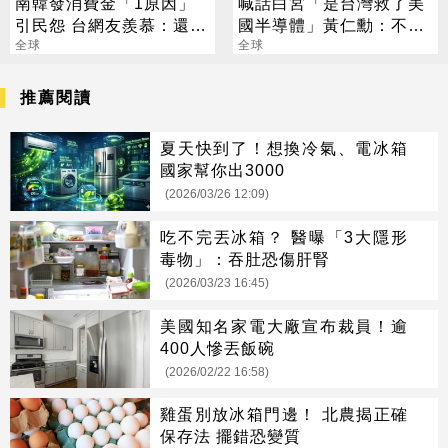
南韓發消費金「1原因」
喊話白宮「是台灣救了美
引民怨 台網友羨慕：還我
國半導體」黃仁勳：不需
1萬元
全球
拿槍指著頭
全球
推薦閱讀
夏天快到了！想換冷氣、電冰箱
國家幫你出3000
(2026/03/26 12:09)
吃不完丟冰箱？ 醫曝「3大隱形
毒物」：吞肚恐傷肝腎
(2026/03/23 16:45)
美國知名家電大廠宣布裁員！逾
400人慘丟飯碗
(2026/02/22 16:58)
雞蛋別放冰箱門邊！ 北農揭正確
保存法 擺錯恐變質