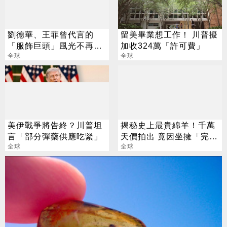
劉德華、王菲曾代言的
留美畢業想工作！ 川普擬
「服飾巨頭」風光不再
加收324萬「許可費」
6年關店3千家
全球
全球
美伊戰爭將告終？川普坦
揭秘史上最貴綿羊！千萬
言「部分彈藥供應吃緊」
天價拍出 竟因坐擁「完美
全球
基因」？
全球