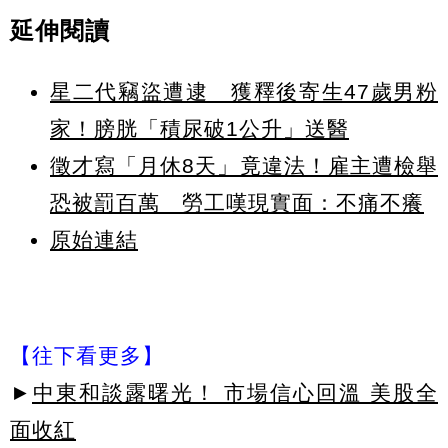
延伸閱讀
星二代竊盜遭逮 獲釋後寄生47歲男粉
家！膀胱「積尿破1公升」送醫
徵才寫「月休8天」竟違法！雇主遭檢舉
恐被罰百萬 勞工嘆現實面：不痛不癢
原始連結
【往下看更多】
►
中東和談露曙光！ 市場信心回溫 美股全
面收紅