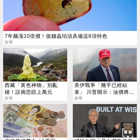
7年飆漲10倍價！值錢蟲珀須具備這6項特色
全球
西藏「黃色神物」別亂
美伊戰爭「幾乎已經結
碰！誤摘恐賠上萬元
束」 川普開示：油價將迅
全球
速回落
全球