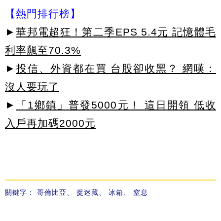
【熱門排行榜】
►
華邦電超狂！第二季EPS 5.4元 記憶體毛
利率飆至70.3%
►
投信、外資都在買 台股卻收黑？ 網嘆：
沒人要玩了
►
「1鄉鎮」普發5000元！ 這日開領 低收
入戶再加碼2000元
關鍵字：
哥倫比亞
、
捉迷藏
、
冰箱
、
窒息