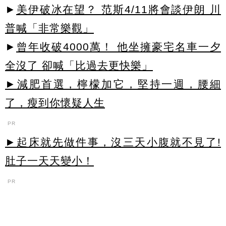
►
美伊破冰在望？ 范斯4/11將會談伊朗 川
普喊「非常樂觀」
►
曾年收破4000萬！ 他坐擁豪宅名車一夕
全沒了 卻喊「比過去更快樂」
►減肥首選，檸檬加它，堅持一週，腰細
了，瘦到你懷疑人生
PR
►起床就先做件事，沒三天小腹就不見了!
肚子一天天變小！
PR