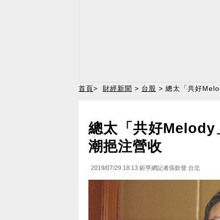
首頁
>
財經新聞
>
台股
> 總太「共好Me
總太「共好Melod
潮挹注營收
2019/07/29 18:13
鉅亨網記者張欽發 台北