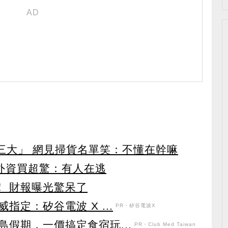
第三大」 網見掃貨名單笑：不懂在幹嘛
見外資買超驚：有人在逃
！ 財報曝光驚呆了
定：矽谷電波 X ...
PR・矽谷電波X
假期，一價搞定食宿玩...
PR・Club Med Taiwan