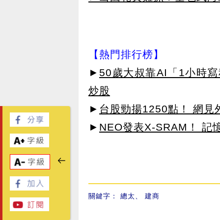
【熱門排行榜】
►
50歲大叔靠AI「1小時
炒股
►
台股勁揚1250點！ 網
►
NEO發表X-SRAM！
關鍵字：
總太
、
建商