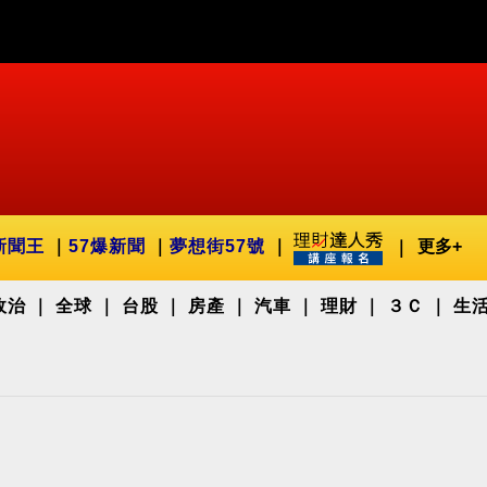
新聞王
57爆新聞
夢想街57號
更多+
政治
全球
台股
房產
汽車
理財
３Ｃ
生