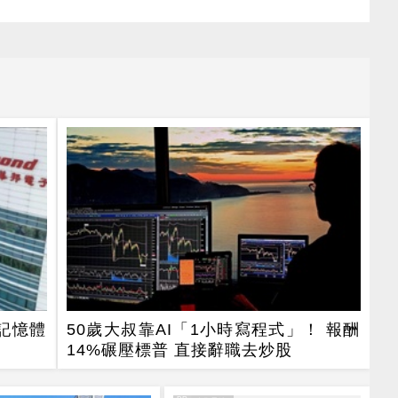
 記憶體
50歲大叔靠AI「1小時寫程式」！ 報酬
14%碾壓標普 直接辭職去炒股