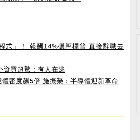
寫程式」！ 報酬14%碾壓標普 直接辭職去
見外資買超驚：有人在逃
 記憶體密度飆5倍 施振榮：半導體迎新革命