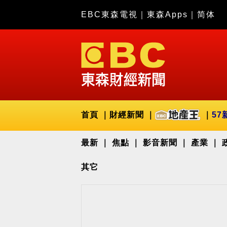
EBC東森電視
｜
東森Apps
｜
简体
首頁
財經新聞
57
最新
焦點
影音新聞
產業
其它