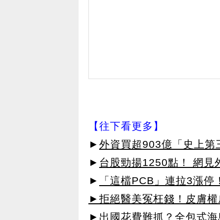
【往下看更多】
►
外資買超903億「史上
►
台股勁揚1250點！ 網
►
「這檔PCB」連拉3漲停
►拒絕醫美冤枉錢！皮膚權威指
►出國花費難抓？全包式海島