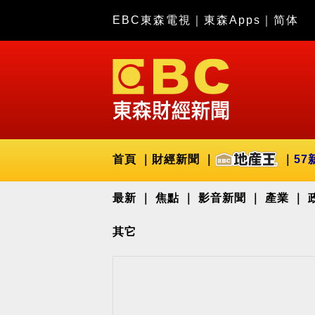
EBC東森電視
｜
東森Apps
｜
简体
首頁
財經新聞
57
最新
焦點
影音新聞
產業
其它