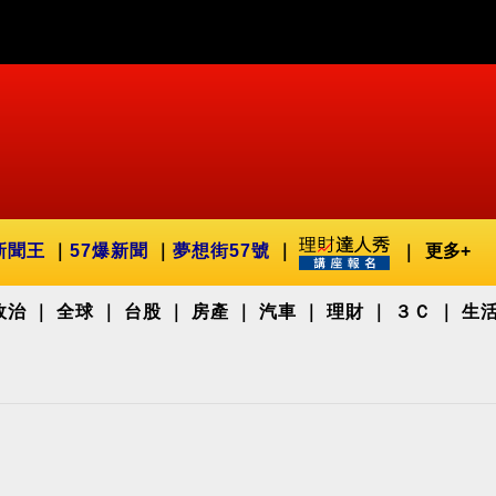
新聞王
57爆新聞
夢想街57號
更多+
政治
全球
台股
房產
汽車
理財
３Ｃ
生