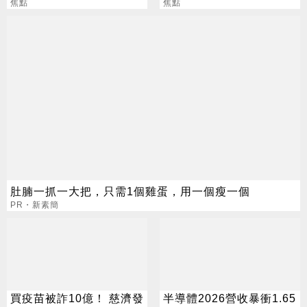
錢？
焦點
把握黃金轉運期
焦點
肚腩一抓一大把，只需1個雞蛋，用一個瘦一個
PR・新素簡
買疫苗被詐10億！ 慈濟發
半導體2026營收暴衝1.65