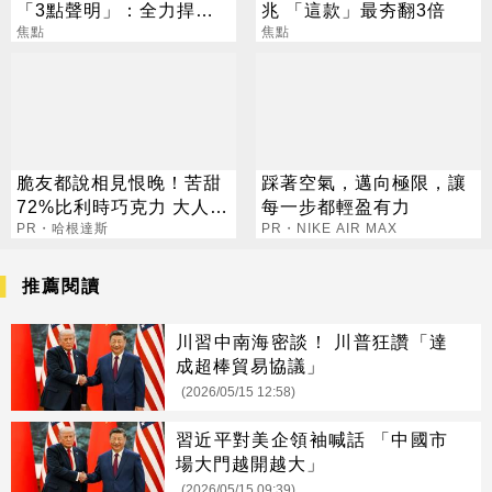
「3點聲明」：全力捍衛
兆 「這款」最夯翻3倍
捐款人權益
焦點
焦點
脆友都說相見恨晚！苦甜
踩著空氣，邁向極限，讓
72%比利時巧克力 大人味
每一步都輕盈有力
爆紅！
PR・哈根達斯
PR・NIKE AIR MAX
推薦閱讀
川習中南海密談！ 川普狂讚「達
成超棒貿易協議」
(2026/05/15 12:58)
習近平對美企領袖喊話 「中國市
場大門越開越大」
(2026/05/15 09:39)