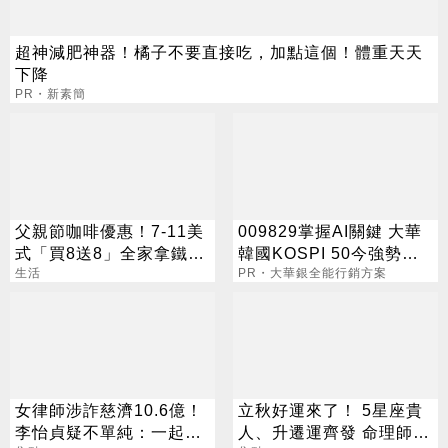
超神減肥神器！橘子不要直接吃，加點這個！體重天天
下降
PR・新素簡
父親節咖啡優惠！7-11美
009829掌握AI關鍵 大華
式「買8送8」全家拿鐵2
韓國KOSPI 50今強勢開
杯85元
生活
募
PR・大華銀全能行銷方案
女律師涉詐慈濟10.6億！
立秋好運來了！ 5星座貴
李怡貞疑不單純：一起洗
人、升遷運齊發 命理師：