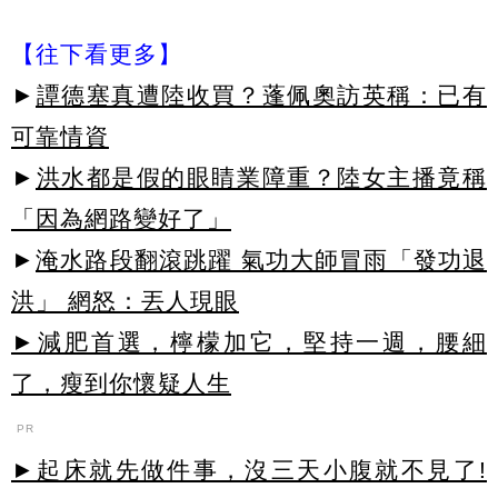
【往下看更多】
►
譚德塞真遭陸收買？蓬佩奧訪英稱：已有
可靠情資
►
洪水都是假的眼睛業障重？陸女主播竟稱
「因為網路變好了」
►
淹水路段翻滾跳躍 氣功大師冒雨「發功退
洪」 網怒：丟人現眼
►減肥首選，檸檬加它，堅持一週，腰細
了，瘦到你懷疑人生
PR
►起床就先做件事，沒三天小腹就不見了!