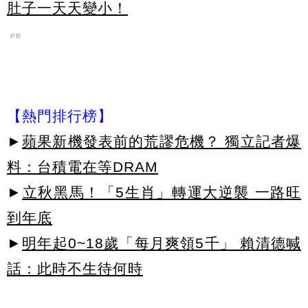
肚子一天天變小！
PR
【熱門排行榜】
►
蘋果新機發表前的荒謬危機？ 獨立記者爆
料：台積電在等DRAM
►
立秋黑馬！「5生肖」轉運大逆襲 一路旺
到年底
►
明年起0~18歲「每月爽領5千」 賴清德喊
話：此時不生待何時