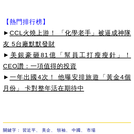
【熱門排行榜】
►
CCL火燒上游！ 「化學老手」被逼成神隊
友 5台廠默默發財
►
美銀豪砸81億「幫員工打瘦瘦針」！
CEO讚：一項值得的投資
►
一年出國4次！ 他曝安排旅遊「黃金4個
月份」 卡對整年活在期待中
關鍵字：
習近平
、
美企
、
領袖
、
中國
、
市場