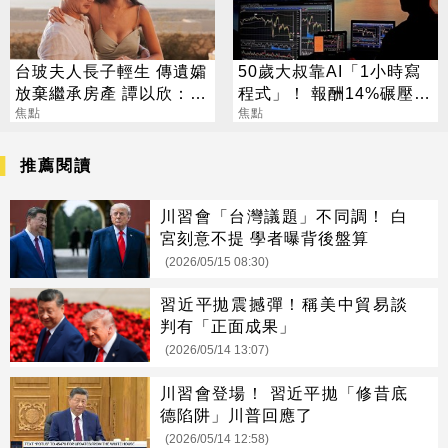
台玻夫人長子輕生 傳遺孀
50歲大叔靠AI「1小時寫
放棄繼承房產 譚以欣：不
程式」！ 報酬14%碾壓標
實內容二次傷害
焦點
普 直接辭職去炒股
焦點
推薦閱讀
川習會「台灣議題」不同調！ 白
宮刻意不提 學者曝背後盤算
(2026/05/15 08:30)
習近平拋震撼彈！稱美中貿易談
判有「正面成果」
(2026/05/14 13:07)
川習會登場！ 習近平拋「修昔底
德陷阱」川普回應了
(2026/05/14 12:58)