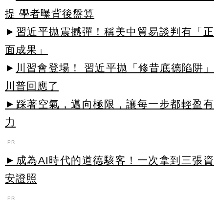
提 學者曝背後盤算
►
習近平拋震撼彈！稱美中貿易談判有「正
面成果」
►
川習會登場！ 習近平拋「修昔底德陷阱」
川普回應了
►踩著空氣，邁向極限，讓每一步都輕盈有
力
PR
►成為AI時代的道德駭客！一次拿到三張資
安證照
PR