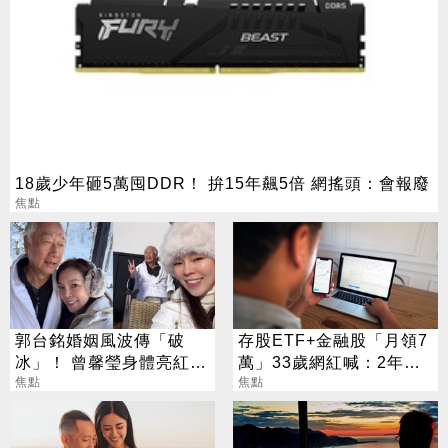
18歲少年砸5萬囤DDR！ 拚15年飆5倍 網搖頭：會報廢
焦點
郭台銘婚姻風波傳「破
存股ETF+金融股「月領7
冰」！ 曾馨瑩身體亮紅燈
萬」33歲網紅喊：2年內
18年婚姻驚傳出現轉機
焦點
要退休
焦點