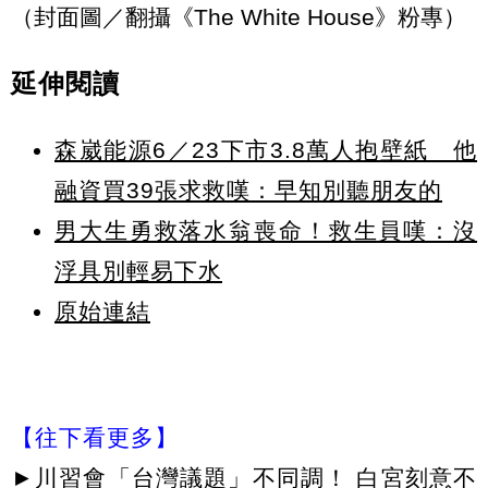
（封面圖／翻攝《The White House》粉專）
延伸閱讀
森崴能源6／23下市3.8萬人抱壁紙 他
融資買39張求救嘆：早知別聽朋友的
男大生勇救落水翁喪命！救生員嘆：沒
浮具別輕易下水
原始連結
【往下看更多】
►
川習會「台灣議題」不同調！ 白宮刻意不