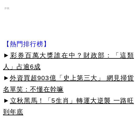
PR
【熱門排行榜】
►
彩券百萬大獎誰在中？財政部：「這類
人」占逾6成
►
外資買超903億「史上第三大」 網見掃貨
名單笑：不懂在幹嘛
►
立秋黑馬！「5生肖」轉運大逆襲 一路旺
到年底