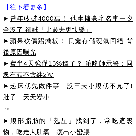
【往下看更多】
►
曾年收破4000萬！ 他坐擁豪宅名車一夕
全沒了 卻喊「比過去更快樂」
►
蘋果砍價踢鐵板！ 長鑫存儲硬氣回絕 背
後原因曝光
►
費半4天強彈16%穩了？ 策略師示警：同
塊石頭不會絆2次
►起床就先做件事，沒三天小腹就不見了!
肚子一天天變小！
PR
►腹部脂肪的「剋星」找到了，常吃這幾
物，吃走大肚囊，瘦出小蠻腰