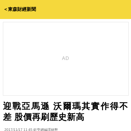
＜東森財經新聞
迎戰亞馬遜 沃爾瑪其實作得不
差 股價再刷歷史新高
2017/11/17 11:45
鉅亨網編譯林懇