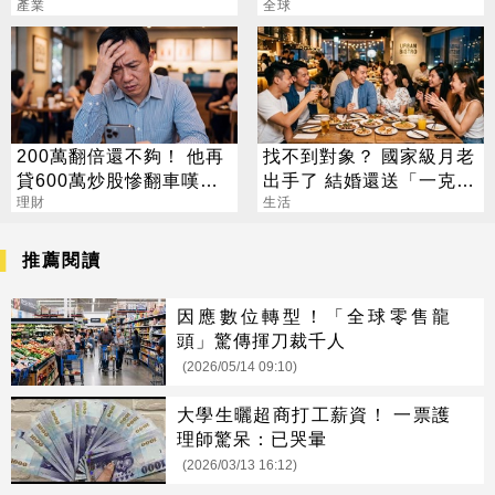
標一次看
產業
會絆2次
全球
200萬翻倍還不夠！ 他再
找不到對象？ 國家級月老
貸600萬炒股慘翻車嘆：
出手了 結婚還送「一克拉
拜紫南宮也沒用
理財
鑽戒」
生活
推薦閱讀
因應數位轉型！「全球零售龍
頭」驚傳揮刀裁千人
(2026/05/14 09:10)
大學生曬超商打工薪資！ 一票護
理師驚呆：已哭暈
(2026/03/13 16:12)