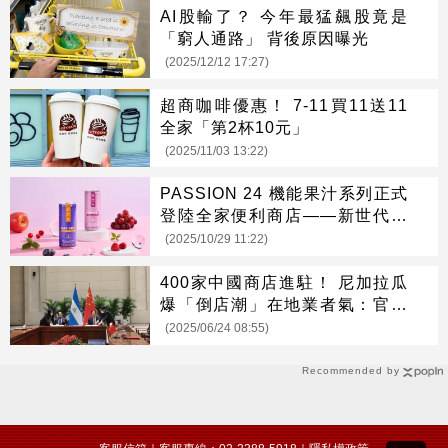
AI股輸了？ 今年最猛飆股竟是
「窮人通路」 背後原因曝光
(2025/12/12 17:27)
超商咖啡優惠！ 7-11買11送11
全家「第2杯10元」
(2025/11/03 13:22)
PASSION 24 機能果汁系列正式
登陸全家便利商店——新世代健
康飲品 喝出健康新樂趣
(2025/10/29 11:22)
400家中國商店進駐！ 尼加拉瓜
爆「倒店潮」在地業者氣：官方
縱容
(2025/06/24 08:55)
Recommended by