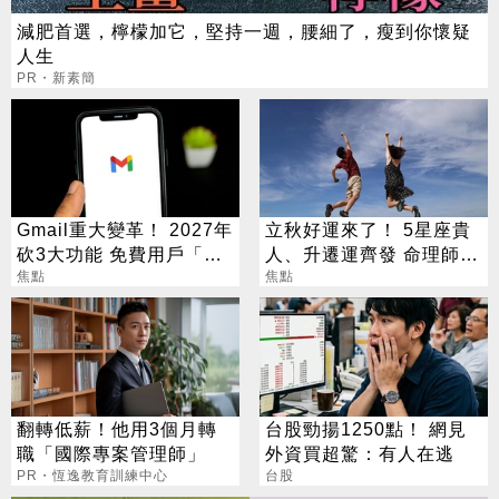
減肥首選，檸檬加它，堅持一週，腰細了，瘦到你懷疑
人生
PR・新素簡
Gmail重大變革！ 2027年
立秋好運來了！ 5星座貴
砍3大功能 免費用戶「這
人、升遷運齊發 命理師：
好康」不能用了
焦點
把握黃金轉運期
焦點
翻轉低薪！他用3個月轉
台股勁揚1250點！ 網見
職「國際專案管理師」
外資買超驚：有人在逃
PR・恆逸教育訓練中心
台股