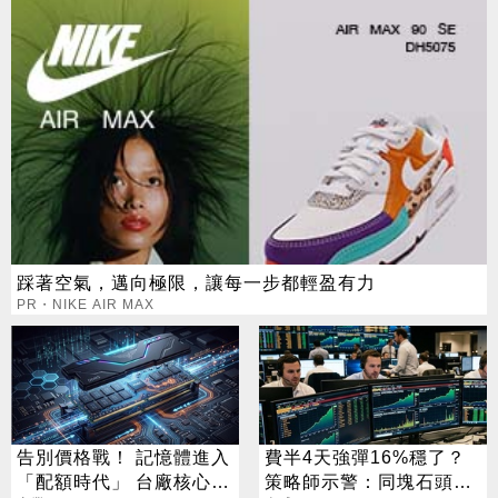
踩著空氣，邁向極限，讓每一步都輕盈有力
PR・NIKE AIR MAX
告別價格戰！ 記憶體進入
費半4天強彈16%穩了？
「配額時代」 台廠核心指
策略師示警：同塊石頭不