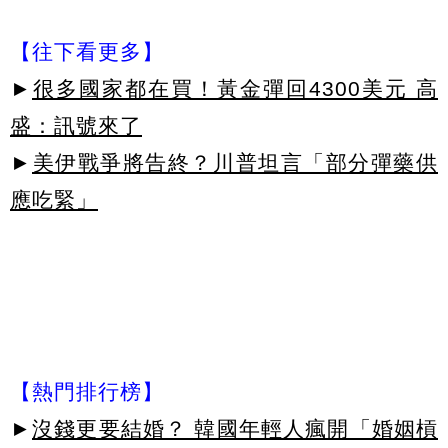
【往下看更多】
►
很多國家都在買！黃金彈回4300美元 高
盛：訊號來了
►
美伊戰爭將告終？川普坦言「部分彈藥供
應吃緊」
【熱門排行榜】
►
沒錢更要結婚？ 韓國年輕人瘋開「婚姻槓