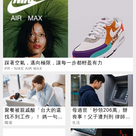
踩著空氣，邁向極限，讓每一步都輕盈有力
PR・NIKE AIR MAX
聚餐被親戚酸「台大的還
母過世「秒領206萬」辦
找不到工作」！ 媽一句神
喪事！父子遭判刑 律師：
回戰場秒靜音
職場
搶錢先下手是罪
生活