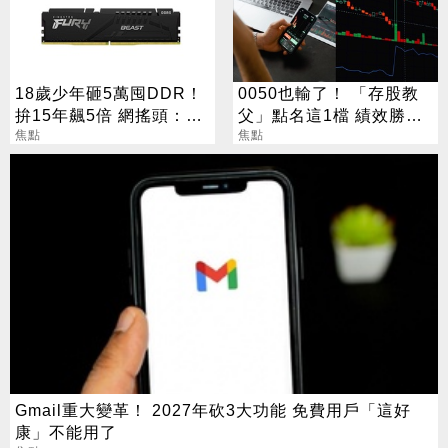
18歲少年砸5萬囤DDR！
0050也輸了！ 「存股教
拚15年飆5倍 網搖頭：會
父」點名這1檔 績效勝出
報廢
焦點
還更抗跌
焦點
Gmail重大變革！ 2027年砍3大功能 免費用戶「這好
康」不能用了