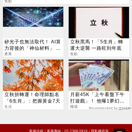
焦點
矽光子也無法取代！ AI算
立秋黑馬！「5生肖」轉
力背後的「神仙材料」 這
運大逆襲 一路旺到年底
幾家默默爆賺
產業
焦點
立秋拚轉運！命理師點名
月薪45K「上午看盤下午
「6生肖」：把握黃金7天
打遊戲」！ 他曝1夢幻職
生活
業 網嘆：比保全爽
職場
Recommended by
客服信箱
｜客服專線：02-2388-5918｜
隱私權政策