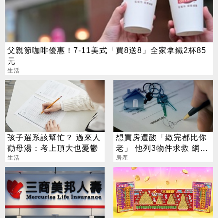
父親節咖啡優惠！7-11美式「買8送8」全家拿鐵2杯85
元
生活
孩子選系該幫忙？ 過來人
想買房遭酸「繳完都比你
勸母湯：考上頂大也憂鬱
老」 他列3物件求救 網嚇
生活
退：全是坑
房產