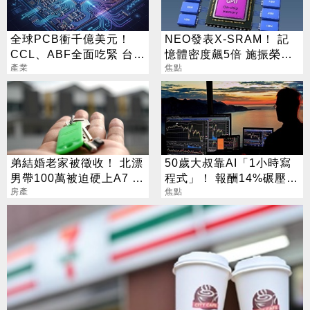
全球PCB衝千億美元！
NEO發表X-SRAM！ 記
CCL、ABF全面吃緊 台廠
憶體密度飆5倍 施振榮：
迎兆元商機
產業
半導體迎新革命
焦點
弟結婚老家被徵收！ 北漂
50歲大叔靠AI「1小時寫
男帶100萬被迫硬上A7 網
程式」！ 報酬14%碾壓標
見單價驚呆了
房產
普 直接辭職去炒股
焦點