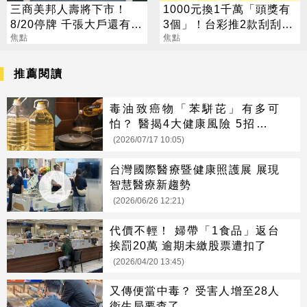
三商美邦人壽將下市！
1000元換1千萬「頭獎有
8/20停牌 千張大戶還有
3個」！台彩推2款刮刮樂
252人
焦點
總獎金逾33億
焦點
推薦閱讀
毒油致癌物「苯駢芘」有多可
怕？ 醫揭4大健康風險 5招降低
危害
(2026/07/17 10:05)
台灣國際醫療暨健康照護展 展現
智慧醫療新趨勢
(2026/06/26 12:21)
代價不輕！ 婦帶「1食品」返台
挨罰20萬 逾期未繳股票遭扣了
(2026/04/20 13:45)
又傳便當中毒？ 受害人增至28人
衛生局要查了