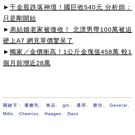
►
千金股跌落神壇！國巨收540元 分析師：
只是剛開始
►
弟結婚老家被徵收！ 北漂男帶100萬被迫
硬上A7 網見單價驚呆了
►
獨家／金價衝高！1公斤金塊值458萬 較1
個月前增近28萬
關鍵字：
優酪乳
、
食品
、
gm
、
通用
、
磨坊
、
General
、
Mills
、
Cheerios
、
Haagen
、
Dazs