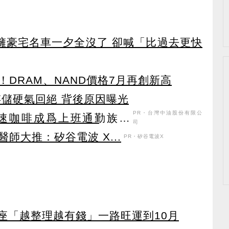
坐擁豪宅名車一夕全沒了 卻喊「比過去更快
DRAM、NAND價格7月再創新高
存儲硬氣回絕 背後原因曝光
PR・台灣中油股份有限公
速咖啡成爲上班通勤族的
司
師大推：矽谷電波 X...
PR・矽谷電波X
星座「越整理越有錢」一路旺運到10月