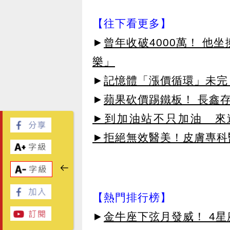
【往下看更多】
►
曾年收破4000萬！ 他
樂」
►
記憶體「漲價循環」未完！
►
蘋果砍價踢鐵板！ 長鑫
►到加油站不只加油 來
新...
►拒絕無效醫美！皮膚專科醫
【熱門排行榜】
►
金牛座下弦月發威！ 4