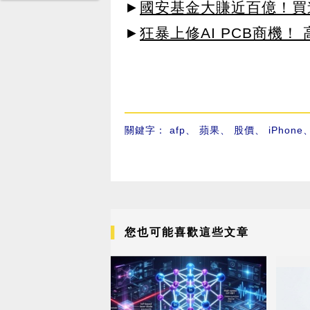
►
國安基金大賺近百億！買進
►
狂暴上修AI PCB商機
關鍵字：
afp
、
蘋果
、
股價
、
iPhone
您也可能喜歡這些文章