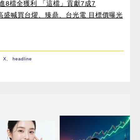
8檔全獲利 「這檔」貢獻7成7
！ 高盛喊買台燿、臻鼎、台光電 目標價曝光
、
X
、
headline