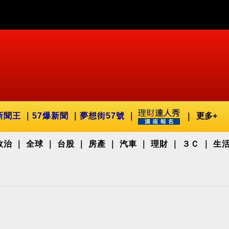
新聞王
57爆新聞
夢想街57號
更多+
政治
全球
台股
房產
汽車
理財
３Ｃ
生