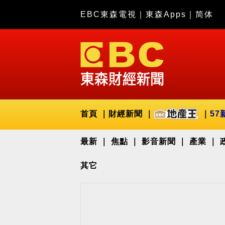
EBC東森電視
｜
東森Apps
｜
简体
首頁
財經新聞
57
最新
焦點
影音新聞
產業
其它