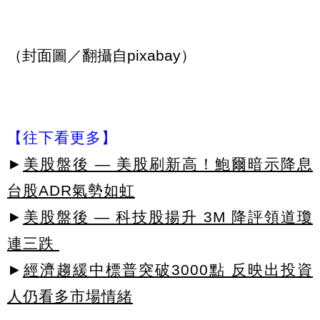
（封面圖／翻攝自pixabay）
【往下看更多】
►
美股盤後 — 美股刷新高！鮑爾暗示降息
台股ADR氣勢如虹
►
美股盤後 — 科技股揚升 3M 降評領道瓊
連三跌
►
經濟趨緩中標普突破3000點 反映出投資
人仍看多市場情緒