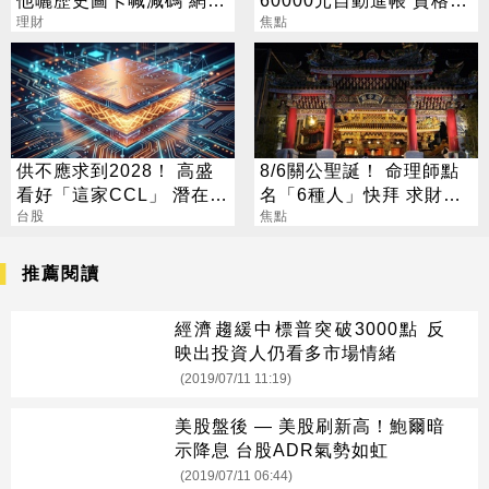
法兩極
理財
次看
焦點
供不應求到2028！ 高盛
8/6關公聖誕！ 命理師點
看好「這家CCL」 潛在漲
名「6種人」快拜 求財求
幅171%
台股
職保平安
焦點
推薦閱讀
經濟趨緩中標普突破3000點 反
映出投資人仍看多市場情緒
(2019/07/11 11:19)
美股盤後 — 美股刷新高！鮑爾暗
示降息 台股ADR氣勢如虹
(2019/07/11 06:44)