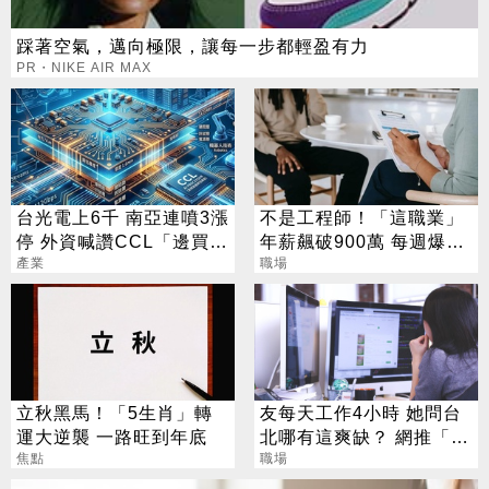
踩著空氣，邁向極限，讓每一步都輕盈有力
PR・NIKE AIR MAX
台光電上6千 南亞連噴3漲
不是工程師！「這職業」
停 外資喊讚CCL「邊買邊
年薪飆破900萬 每週爆肝
升評」
產業
70小時仍搶破頭
職場
立秋黑馬！「5生肖」轉
友每天工作4小時 她問台
運大逆襲 一路旺到年底
北哪有這爽缺？ 網推「這
焦點
一類」：1天只做10分鐘
職場