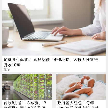
加班身心俱疲！ 她只想做「4~6小時」內行人推這行：
月收10萬
職場
台股9月會「跌成狗」？
政府發大紅包！每年
他曬歷史圖卡喊減碼 網看
60000元自動進帳 資格一